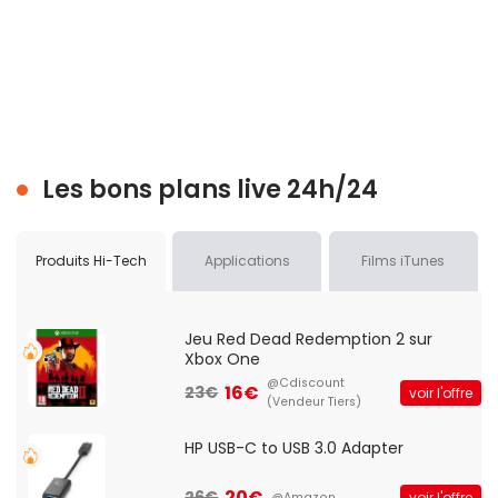
Les bons plans live 24h/24
Produits Hi-Tech
Applications
Films iTunes
Jeu Red Dead Redemption 2 sur
Xbox One
@Cdiscount
16€
23€
voir l'offre
(Vendeur Tiers)
HP USB-C to USB 3.0 Adapter
20€
26€
voir l'offre
@Amazon