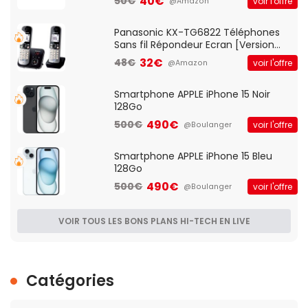
40€
50€
voir l'offre
@Amazon
d'accès et Bridge, contrôle Parental,
Qos)
Panasonic KX-TG6822 Téléphones
Sans fil Répondeur Ecran [Version
Française]
32€
48€
voir l'offre
@Amazon
Smartphone APPLE iPhone 15 Noir
128Go
490€
500€
voir l'offre
@Boulanger
Smartphone APPLE iPhone 15 Bleu
128Go
490€
500€
voir l'offre
@Boulanger
VOIR TOUS LES BONS PLANS HI-TECH EN LIVE
Catégories