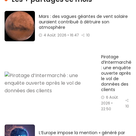
Mars : des vagues géantes de vent solaire
auraient contribué à détruire son
atmosphère
4 Août. 2026 • 16:47
10
Piratage
d’Intermarché
: une enquête
ouverte après
le vol de
données des
clients
6 Août.
2026 •
10
22:50
L’Europe impose la mention « généré par