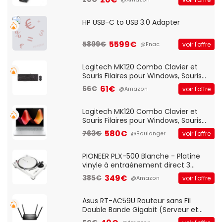
HP USB-C to USB 3.0 Adapter
5599€
5899€
voir l'offre
@Fnac
Logitech MK120 Combo Clavier et
Souris Filaires pour Windows, Souris
Optique Filaire, Connexion USB Plug
61€
66€
voir l'offre
@Amazon
And Play, Confortable, Taille
Standard, PC/Portable, Clavier
QWERTY UK - Noir
Logitech MK120 Combo Clavier et
Souris Filaires pour Windows, Souris
Optique Filaire, Connexion USB Plug
580€
763€
voir l'offre
@Boulanger
And Play, Confortable, Taille
Standard, PC/Portable, Clavier
QWERTY UK - Noir
PIONEER PLX-500 Blanche - Platine
vinyle à entraénement direct 3
vitesses (33-45-78 trs/min) avec
349€
385€
voir l'offre
@Amazon
pre-ampli intégré et port USB
Asus RT-AC59U Routeur sans Fil
Double Bande Gigabit (Serveur et
Client VPN, Triple Vlan, Mode Point