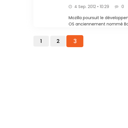
4 Sep. 2012 • 10:29
0
Mozilla poursuit le développe
OS anciennement nommé Boot t
3
1
2