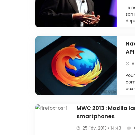
Le n
son 
depu
Nav
API
8
Pour
comm
aux 
MWC 2013 : Mozilla l
smartphones
25 Fév. 2013 • 14:43