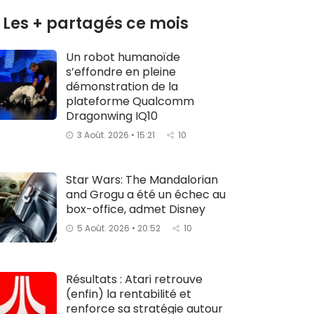
Les + partagés ce mois
Un robot humanoïde
s’effondre en pleine
démonstration de la
plateforme Qualcomm
Dragonwing IQ10
3 Août. 2026 • 15:21
10
Star Wars: The Mandalorian
and Grogu a été un échec au
box-office, admet Disney
5 Août. 2026 • 20:52
10
Résultats : Atari retrouve
(enfin) la rentabilité et
renforce sa stratégie autour