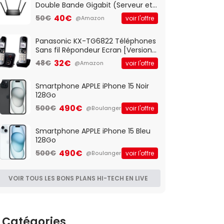
Double Bande Gigabit (Serveur et
Client VPN, Triple Vlan, Mode Point
40€
50€
voir l'offre
@Amazon
d'accès et Bridge, contrôle
Parental, Qos)
Panasonic KX-TG6822 Téléphones
Sans fil Répondeur Ecran [Version
Française]
32€
48€
voir l'offre
@Amazon
Smartphone APPLE iPhone 15 Noir
128Go
490€
500€
voir l'offre
@Boulanger
Smartphone APPLE iPhone 15 Bleu
128Go
490€
500€
voir l'offre
@Boulanger
VOIR TOUS LES BONS PLANS HI-TECH EN LIVE
Catégories