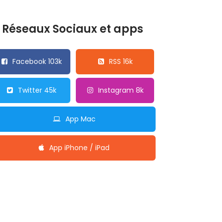
Réseaux Sociaux et apps
Facebook 103k
RSS 16k
Twitter 45k
Instagram 8k
App Mac
App iPhone / iPad