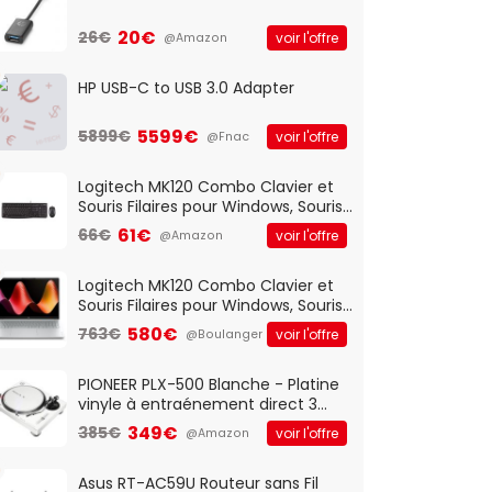
20€
26€
voir l'offre
@Amazon
HP USB-C to USB 3.0 Adapter
5599€
5899€
voir l'offre
@Fnac
Logitech MK120 Combo Clavier et
Souris Filaires pour Windows, Souris
Optique Filaire, Connexion USB Plug
61€
66€
voir l'offre
@Amazon
And Play, Confortable, Taille
Standard, PC/Portable, Clavier
QWERTY UK - Noir
Logitech MK120 Combo Clavier et
Souris Filaires pour Windows, Souris
Optique Filaire, Connexion USB Plug
580€
763€
voir l'offre
@Boulanger
And Play, Confortable, Taille
Standard, PC/Portable, Clavier
QWERTY UK - Noir
PIONEER PLX-500 Blanche - Platine
vinyle à entraénement direct 3
vitesses (33-45-78 trs/min) avec
349€
385€
voir l'offre
@Amazon
pre-ampli intégré et port USB
Asus RT-AC59U Routeur sans Fil