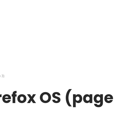
 3)
refox OS (page