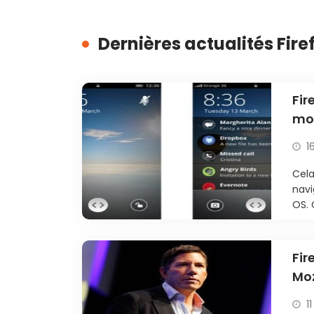
Dernières actualités Fire
Fir
moi
1
Cela
navi
OS. 
Fir
Moz
11