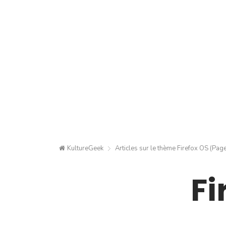
KultureGeek
Articles sur le thème
Firefox OS
(Page
Fi