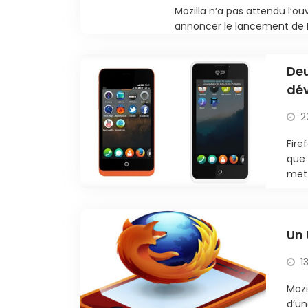
Mozilla n’a pas attendu l’o
annoncer le lancement de Fi
Deu
dé
2
Fire
que 
mett
Un 
1
Mozi
d’un