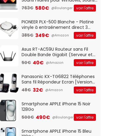
Optique Filaire, Connexion USB Plug
580€
763€
voir l'offre
@Boulanger
And Play, Confortable, Taille
Standard, PC/Portable, Clavier
QWERTY UK - Noir
PIONEER PLX-500 Blanche - Platine
vinyle à entraénement direct 3
vitesses (33-45-78 trs/min) avec
349€
385€
voir l'offre
@Amazon
pre-ampli intégré et port USB
Asus RT-AC59U Routeur sans Fil
Double Bande Gigabit (Serveur et
Client VPN, Triple Vlan, Mode Point
40€
50€
voir l'offre
@Amazon
d'accès et Bridge, contrôle
Parental, Qos)
Panasonic KX-TG6822 Téléphones
Sans fil Répondeur Ecran [Version
Française]
32€
48€
voir l'offre
@Amazon
Smartphone APPLE iPhone 15 Noir
128Go
490€
500€
voir l'offre
@Boulanger
Smartphone APPLE iPhone 15 Bleu