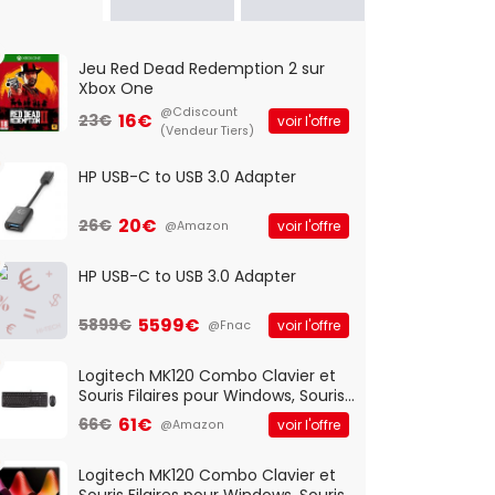
Jeu Red Dead Redemption 2 sur
Xbox One
@Cdiscount
16€
23€
voir l'offre
(Vendeur Tiers)
HP USB-C to USB 3.0 Adapter
20€
26€
voir l'offre
@Amazon
HP USB-C to USB 3.0 Adapter
5599€
5899€
voir l'offre
@Fnac
Logitech MK120 Combo Clavier et
Souris Filaires pour Windows, Souris
Optique Filaire, Connexion USB Plug
61€
66€
voir l'offre
@Amazon
And Play, Confortable, Taille
Standard, PC/Portable, Clavier
QWERTY UK - Noir
Logitech MK120 Combo Clavier et
Souris Filaires pour Windows, Souris