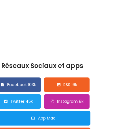
Réseaux Sociaux et apps
Facebook 103k
RSS 16k
Twitter 45k
Instagram 8k
App Mac