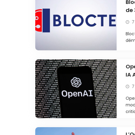
Blo
de 
7
Bloc
déma
Ope
IA 
7
Open
modè
criti
L’O