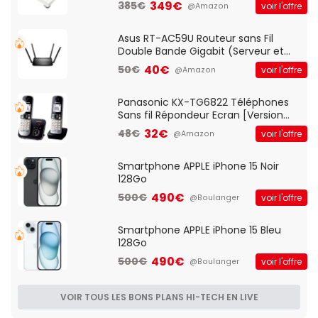
349€
385€
voir l'offre
@Amazon
pre-ampli intégré et port USB
Asus RT-AC59U Routeur sans Fil
Double Bande Gigabit (Serveur et
Client VPN, Triple Vlan, Mode Point
40€
50€
voir l'offre
@Amazon
d'accès et Bridge, contrôle Parental,
Qos)
Panasonic KX-TG6822 Téléphones
Sans fil Répondeur Ecran [Version
Française]
32€
48€
voir l'offre
@Amazon
Smartphone APPLE iPhone 15 Noir
128Go
490€
500€
voir l'offre
@Boulanger
Smartphone APPLE iPhone 15 Bleu
128Go
490€
500€
voir l'offre
@Boulanger
VOIR TOUS LES BONS PLANS HI-TECH EN LIVE