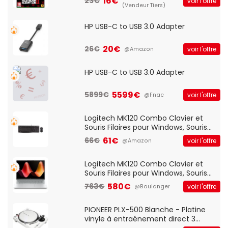
16€
23€
voir l'offre
(Vendeur Tiers)
HP USB-C to USB 3.0 Adapter
20€
26€
voir l'offre
@Amazon
HP USB-C to USB 3.0 Adapter
5599€
5899€
voir l'offre
@Fnac
Logitech MK120 Combo Clavier et
Souris Filaires pour Windows, Souris
Optique Filaire, Connexion USB Plug
61€
66€
voir l'offre
@Amazon
And Play, Confortable, Taille
Standard, PC/Portable, Clavier
QWERTY UK - Noir
Logitech MK120 Combo Clavier et
Souris Filaires pour Windows, Souris
Optique Filaire, Connexion USB Plug
580€
763€
voir l'offre
@Boulanger
And Play, Confortable, Taille
Standard, PC/Portable, Clavier
QWERTY UK - Noir
PIONEER PLX-500 Blanche - Platine
vinyle à entraénement direct 3
vitesses (33-45-78 trs/min) avec