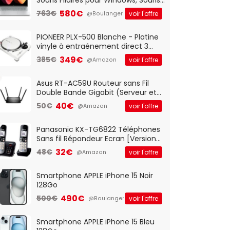
Optique Filaire, Connexion USB Plug
580€
763€
voir l'offre
@Boulanger
And Play, Confortable, Taille
Standard, PC/Portable, Clavier
QWERTY UK - Noir
PIONEER PLX-500 Blanche - Platine
vinyle à entraénement direct 3
vitesses (33-45-78 trs/min) avec
349€
385€
voir l'offre
@Amazon
pre-ampli intégré et port USB
Asus RT-AC59U Routeur sans Fil
Double Bande Gigabit (Serveur et
Client VPN, Triple Vlan, Mode Point
40€
50€
voir l'offre
@Amazon
d'accès et Bridge, contrôle
Parental, Qos)
Panasonic KX-TG6822 Téléphones
Sans fil Répondeur Ecran [Version
Française]
32€
48€
voir l'offre
@Amazon
Smartphone APPLE iPhone 15 Noir
128Go
490€
500€
voir l'offre
@Boulanger
Smartphone APPLE iPhone 15 Bleu