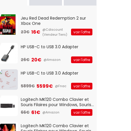
Jeu Red Dead Redemption 2 sur
Xbox One
@Cdiscount
16€
23€
voir l'offre
(Vendeur Tiers)
HP USB-C to USB 3.0 Adapter
20€
26€
voir l'offre
@Amazon
HP USB-C to USB 3.0 Adapter
5599€
5899€
voir l'offre
@Fnac
Logitech MK120 Combo Clavier et
Souris Filaires pour Windows, Souris
Optique Filaire, Connexion USB Plug
61€
66€
voir l'offre
@Amazon
And Play, Confortable, Taille
Standard, PC/Portable, Clavier
QWERTY UK - Noir
Logitech MK120 Combo Clavier et
Souris Filaires pour Windows, Souris