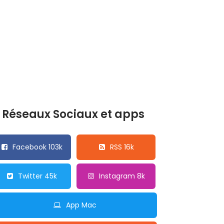
Réseaux Sociaux et apps
Facebook 103k
RSS 16k
Twitter 45k
Instagram 8k
App Mac