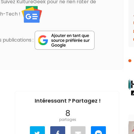
? Suivez KultureGeek pour ne rien rater de
gh-Tech !
publications :
Intéressant ? Partagez !
8
partages