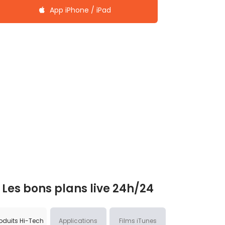
App iPhone / iPad
Les bons plans live 24h/24
oduits Hi-Tech
Applications
Films iTunes