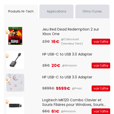
Produits Hi-Tech
Applications
Films iTunes
Jeu Red Dead Redemption 2 sur
Xbox One
@Cdiscount
16€
23€
voir l'offre
(Vendeur Tiers)
HP USB-C to USB 3.0 Adapter
20€
26€
voir l'offre
@Amazon
HP USB-C to USB 3.0 Adapter
5599€
5899€
voir l'offre
@Fnac
Logitech MK120 Combo Clavier et
Souris Filaires pour Windows, Souris
Optique Filaire, Connexion USB Plug
61€
66€
voir l'offre
@Amazon
And Play, Confortable, Taille