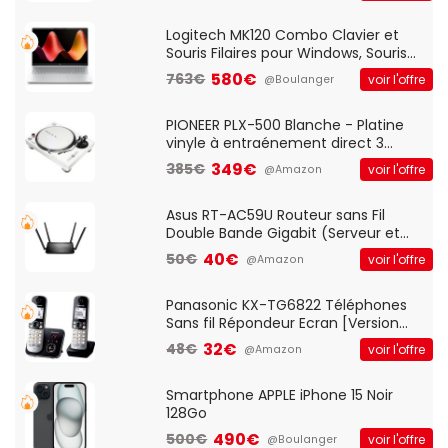
Standard, PC/Portable, Clavier
QWERTY UK - Noir
Logitech MK120 Combo Clavier et
Souris Filaires pour Windows, Souris
Optique Filaire, Connexion USB Plug
580€
763€
voir l'offre
@Boulanger
And Play, Confortable, Taille
Standard, PC/Portable, Clavier
QWERTY UK - Noir
PIONEER PLX-500 Blanche - Platine
vinyle à entraénement direct 3
vitesses (33-45-78 trs/min) avec
349€
385€
voir l'offre
@Amazon
pre-ampli intégré et port USB
Asus RT-AC59U Routeur sans Fil
Double Bande Gigabit (Serveur et
Client VPN, Triple Vlan, Mode Point
40€
50€
voir l'offre
@Amazon
d'accès et Bridge, contrôle Parental,
Qos)
Panasonic KX-TG6822 Téléphones
Sans fil Répondeur Ecran [Version
Française]
32€
48€
voir l'offre
@Amazon
Smartphone APPLE iPhone 15 Noir
128Go
490€
500€
voir l'offre
@Boulanger