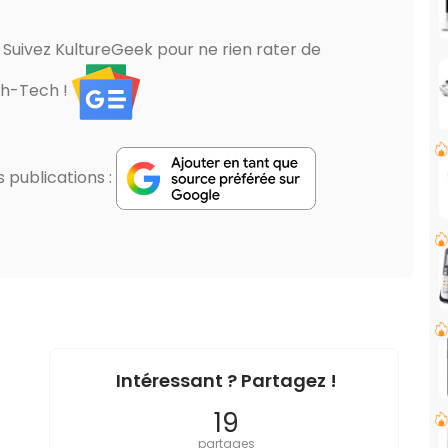
? Suivez KultureGeek pour ne rien rater de
gh-Tech !
publications :
Intéressant ? Partagez !
19
partages