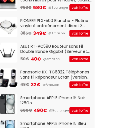
Optique Filaire, Connexion USB Plug
580€
763€
voir l'offre
@Boulanger
And Play, Confortable, Taille
Standard, PC/Portable, Clavier
QWERTY UK - Noir
PIONEER PLX-500 Blanche - Platine
vinyle à entraénement direct 3
vitesses (33-45-78 trs/min) avec
349€
385€
voir l'offre
@Amazon
pre-ampli intégré et port USB
Asus RT-AC59U Routeur sans Fil
Double Bande Gigabit (Serveur et
Client VPN, Triple Vlan, Mode Point
40€
50€
voir l'offre
@Amazon
d'accès et Bridge, contrôle
Parental, Qos)
Panasonic KX-TG6822 Téléphones
Sans fil Répondeur Ecran [Version
Française]
32€
48€
voir l'offre
@Amazon
Smartphone APPLE iPhone 15 Noir
128Go
490€
500€
voir l'offre
@Boulanger
Smartphone APPLE iPhone 15 Bleu