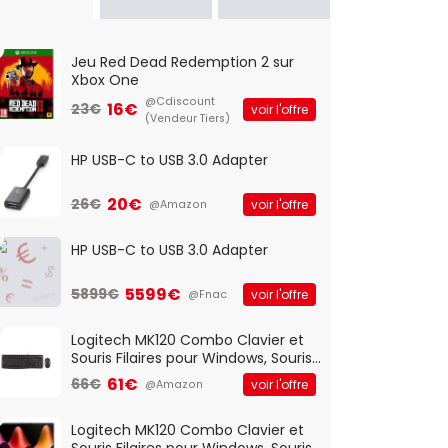
Jeu Red Dead Redemption 2 sur
Xbox One
@Cdiscount
16€
23€
voir l'offre
(Vendeur Tiers)
HP USB-C to USB 3.0 Adapter
20€
26€
voir l'offre
@Amazon
HP USB-C to USB 3.0 Adapter
5599€
5899€
voir l'offre
@Fnac
Logitech MK120 Combo Clavier et
Souris Filaires pour Windows, Souris
Optique Filaire, Connexion USB Plug
61€
66€
voir l'offre
@Amazon
And Play, Confortable, Taille
Standard, PC/Portable, Clavier
QWERTY UK - Noir
Logitech MK120 Combo Clavier et
Souris Filaires pour Windows, Souris