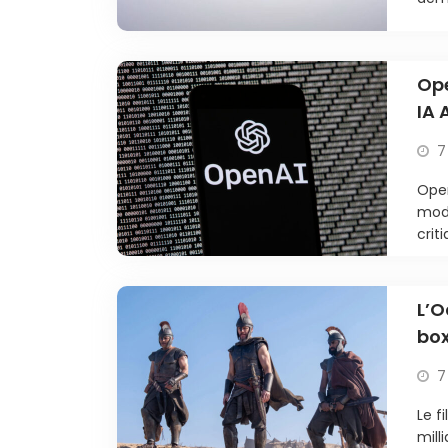
Ope
IA 
7
Open
modè
criti
L’O
box
7
Le f
mill