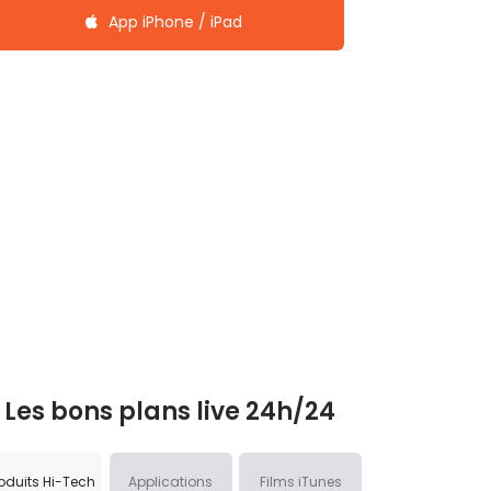
App iPhone / iPad
Les bons plans live 24h/24
oduits Hi-Tech
Applications
Films iTunes