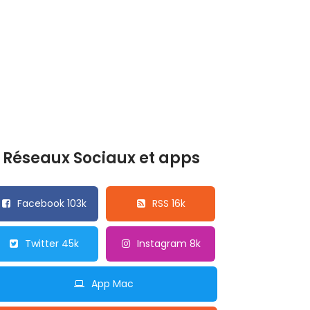
Réseaux Sociaux et apps
Facebook 103k
RSS 16k
Twitter 45k
Instagram 8k
App Mac