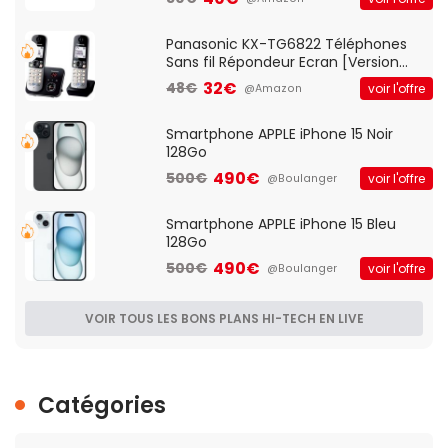
d'accès et Bridge, contrôle Parental,
Qos)
Panasonic KX-TG6822 Téléphones
Sans fil Répondeur Ecran [Version
Française]
32€
48€
voir l'offre
@Amazon
Smartphone APPLE iPhone 15 Noir
128Go
490€
500€
voir l'offre
@Boulanger
Smartphone APPLE iPhone 15 Bleu
128Go
490€
500€
voir l'offre
@Boulanger
VOIR TOUS LES BONS PLANS HI-TECH EN LIVE
Catégories