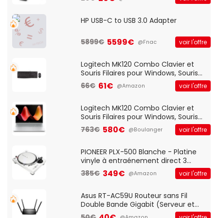
HP USB-C to USB 3.0 Adapter
5599€
5899€
voir l'offre
@Fnac
Logitech MK120 Combo Clavier et
Souris Filaires pour Windows, Souris
Optique Filaire, Connexion USB Plug
61€
66€
voir l'offre
@Amazon
And Play, Confortable, Taille
Standard, PC/Portable, Clavier
QWERTY UK - Noir
Logitech MK120 Combo Clavier et
Souris Filaires pour Windows, Souris
Optique Filaire, Connexion USB Plug
580€
763€
voir l'offre
@Boulanger
And Play, Confortable, Taille
Standard, PC/Portable, Clavier
QWERTY UK - Noir
PIONEER PLX-500 Blanche - Platine
vinyle à entraénement direct 3
vitesses (33-45-78 trs/min) avec
349€
385€
voir l'offre
@Amazon
pre-ampli intégré et port USB
Asus RT-AC59U Routeur sans Fil
Double Bande Gigabit (Serveur et
Client VPN, Triple Vlan, Mode Point
40€
50€
voir l'offre
@Amazon