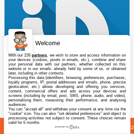
Welcome
With our 226
partners
, we wish to store and access information on
your devices (cookies, pixels in emails, etc.), combine and share
your personal data with our partners, whether collected on this
website or in our emails, already held by some of us, or obtained
later, including in other contexts.
Processing this data (identifiers, browsing, preferences, purchases,
loyalty programs, IP, postal addresses and emails, phone, precise
geolocation, etc.) allows developing and offering you services,
content, commercial offers and ads across your devices and
L’iPhone original de 2007 perd son dernier
screens (including by email, post, SMS, phone, audio, and video),
réseau mobile aux États-Unis avec l’arrêt de
personalising them, measuring their performance, and analysing
audiences.
la 2G
You can "accept all" and withdraw your consent at any time via the
7 Aug. 2026 • 15:55
"cookie" icon
. You can also "set detailed preferences" and object to
processing activities not subject to consent. These choices remain
valid for 6 months.
A
Préférences
Confidentialité
© 2012
powered by