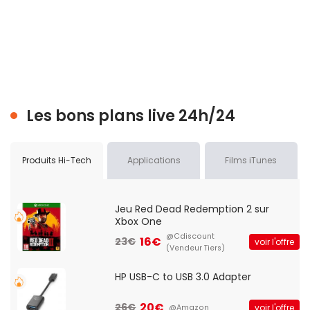
Les bons plans live 24h/24
Produits Hi-Tech
Applications
Films iTunes
Jeu Red Dead Redemption 2 sur
Xbox One
@Cdiscount
16€
23€
voir l'offre
(Vendeur Tiers)
HP USB-C to USB 3.0 Adapter
20€
26€
voir l'offre
@Amazon