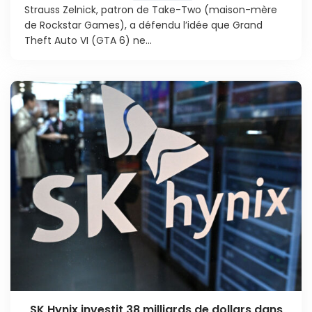
Strauss Zelnick, patron de Take-Two (maison-mère
de Rockstar Games), a défendu l’idée que Grand
Theft Auto VI (GTA 6) ne...
SK Hynix investit 38 milliards de dollars dans