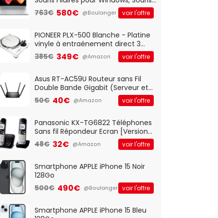
Optique Filaire, Connexion USB Plug
580€
763€
voir l'offre
@Boulanger
And Play, Confortable, Taille
Standard, PC/Portable, Clavier
QWERTY UK - Noir
PIONEER PLX-500 Blanche - Platine
vinyle à entraénement direct 3
vitesses (33-45-78 trs/min) avec
349€
385€
voir l'offre
@Amazon
pre-ampli intégré et port USB
Asus RT-AC59U Routeur sans Fil
Double Bande Gigabit (Serveur et
Client VPN, Triple Vlan, Mode Point
40€
50€
voir l'offre
@Amazon
d'accès et Bridge, contrôle
Parental, Qos)
Panasonic KX-TG6822 Téléphones
Sans fil Répondeur Ecran [Version
Française]
32€
48€
voir l'offre
@Amazon
Smartphone APPLE iPhone 15 Noir
128Go
490€
500€
voir l'offre
@Boulanger
Smartphone APPLE iPhone 15 Bleu