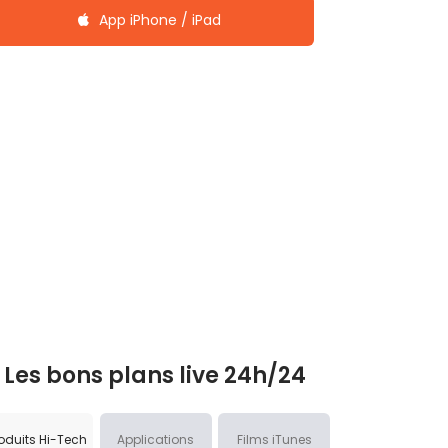
App iPhone / iPad
Les bons plans live 24h/24
oduits Hi-Tech
Applications
Films iTunes