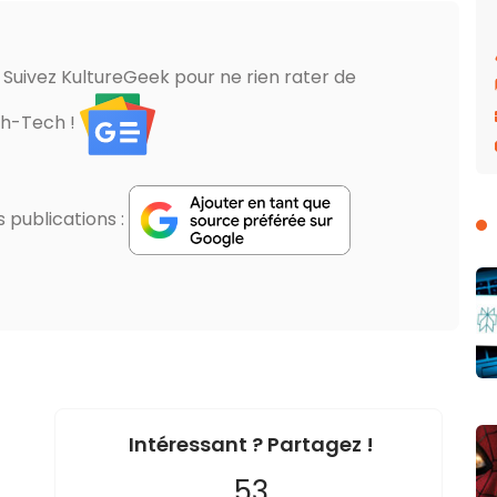
? Suivez KultureGeek pour ne rien rater de
gh-Tech !
publications :
Intéressant ? Partagez !
53