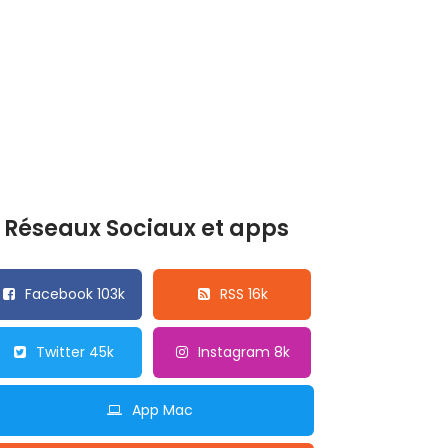
Réseaux Sociaux et apps
Facebook 103k
RSS 16k
Twitter 45k
Instagram 8k
App Mac