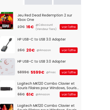
Jeu Red Dead Redemption 2 sur
Xbox One
@Cdiscount
16€
23€
voir l'offre
(Vendeur Tiers)
HP USB-C to USB 3.0 Adapter
20€
26€
voir l'offre
@Amazon
HP USB-C to USB 3.0 Adapter
5599€
5899€
voir l'offre
@Fnac
Logitech MK120 Combo Clavier et
Souris Filaires pour Windows, Souris
Optique Filaire, Connexion USB Plug
61€
66€
voir l'offre
@Amazon
And Play, Confortable, Taille
Standard, PC/Portable, Clavier
QWERTY UK - Noir
Logitech MK120 Combo Clavier et
Souris Filaires pour Windows, Souris