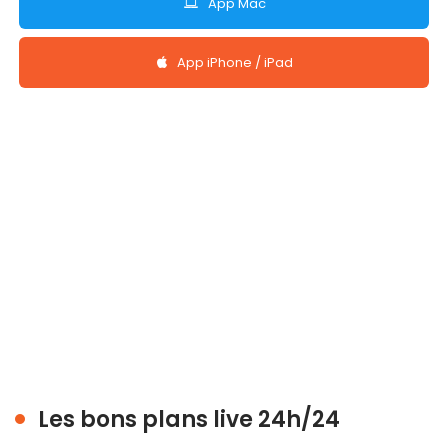
App Mac
App iPhone / iPad
Les bons plans live 24h/24