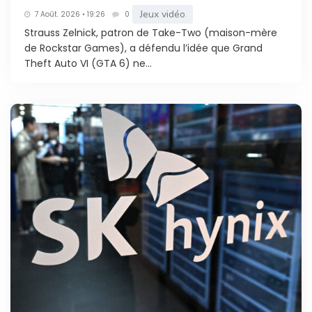
Jeux vidéo
7 Août. 2026 • 19:26
0
Strauss Zelnick, patron de Take-Two (maison-mère
de Rockstar Games), a défendu l’idée que Grand
Theft Auto VI (GTA 6) ne...