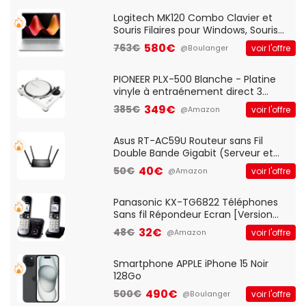
Standard, PC/Portable, Clavier
QWERTY UK - Noir
Logitech MK120 Combo Clavier et
Souris Filaires pour Windows, Souris
Optique Filaire, Connexion USB Plug
580€
763€
voir l'offre
@Boulanger
And Play, Confortable, Taille
Standard, PC/Portable, Clavier
QWERTY UK - Noir
PIONEER PLX-500 Blanche - Platine
vinyle à entraénement direct 3
vitesses (33-45-78 trs/min) avec
349€
385€
voir l'offre
@Amazon
pre-ampli intégré et port USB
Asus RT-AC59U Routeur sans Fil
Double Bande Gigabit (Serveur et
Client VPN, Triple Vlan, Mode Point
40€
50€
voir l'offre
@Amazon
d'accès et Bridge, contrôle Parental,
Qos)
Panasonic KX-TG6822 Téléphones
Sans fil Répondeur Ecran [Version
Française]
32€
48€
voir l'offre
@Amazon
Smartphone APPLE iPhone 15 Noir
128Go
490€
500€
voir l'offre
@Boulanger