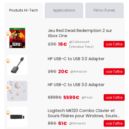
Produits Hi-Tech
Applications
Films iTunes
Jeu Red Dead Redemption 2 sur
Xbox One
@Cdiscount
16€
23€
voir l'offre
(Vendeur Tiers)
HP USB-C to USB 3.0 Adapter
20€
26€
voir l'offre
@Amazon
HP USB-C to USB 3.0 Adapter
5599€
5899€
voir l'offre
@Fnac
Logitech MK120 Combo Clavier et
Souris Filaires pour Windows, Souris
Optique Filaire, Connexion USB Plug
61€
66€
voir l'offre
@Amazon
And Play, Confortable, Taille