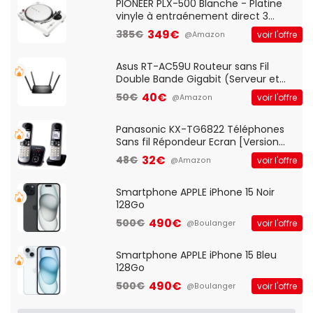
QWERTY UK - Noir
PIONEER PLX-500 Blanche - Platine
vinyle à entraénement direct 3
vitesses (33-45-78 trs/min) avec
349€
385€
voir l'offre
@Amazon
pre-ampli intégré et port USB
Asus RT-AC59U Routeur sans Fil
Double Bande Gigabit (Serveur et
Client VPN, Triple Vlan, Mode Point
40€
50€
voir l'offre
@Amazon
d'accès et Bridge, contrôle Parental,
Qos)
Panasonic KX-TG6822 Téléphones
Sans fil Répondeur Ecran [Version
Française]
32€
48€
voir l'offre
@Amazon
Smartphone APPLE iPhone 15 Noir
128Go
490€
500€
voir l'offre
@Boulanger
Smartphone APPLE iPhone 15 Bleu
128Go
490€
500€
voir l'offre
@Boulanger