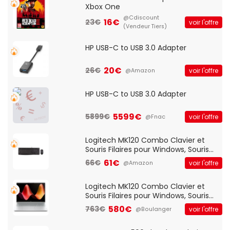
Xbox One
@Cdiscount
16€
23€
voir l'offre
(Vendeur Tiers)
HP USB-C to USB 3.0 Adapter
20€
26€
voir l'offre
@Amazon
HP USB-C to USB 3.0 Adapter
5599€
5899€
voir l'offre
@Fnac
Logitech MK120 Combo Clavier et
Souris Filaires pour Windows, Souris
Optique Filaire, Connexion USB Plug
61€
66€
voir l'offre
@Amazon
And Play, Confortable, Taille
Standard, PC/Portable, Clavier
QWERTY UK - Noir
Logitech MK120 Combo Clavier et
Souris Filaires pour Windows, Souris
Optique Filaire, Connexion USB Plug
580€
763€
voir l'offre
@Boulanger
And Play, Confortable, Taille
Standard, PC/Portable, Clavier