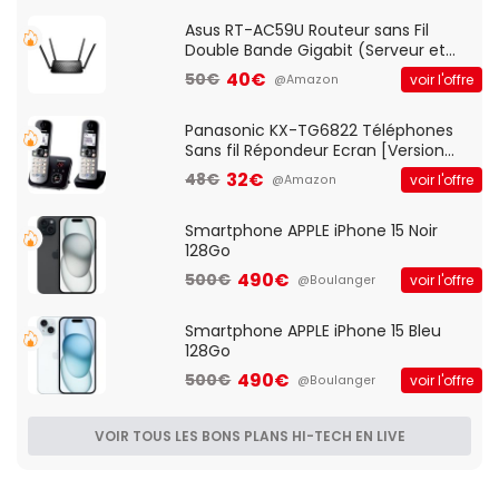
Asus RT-AC59U Routeur sans Fil
Double Bande Gigabit (Serveur et
Client VPN, Triple Vlan, Mode Point
40€
50€
voir l'offre
@Amazon
d'accès et Bridge, contrôle Parental,
Qos)
Panasonic KX-TG6822 Téléphones
Sans fil Répondeur Ecran [Version
Française]
32€
48€
voir l'offre
@Amazon
Smartphone APPLE iPhone 15 Noir
128Go
490€
500€
voir l'offre
@Boulanger
Smartphone APPLE iPhone 15 Bleu
128Go
490€
500€
voir l'offre
@Boulanger
VOIR TOUS LES BONS PLANS HI-TECH EN LIVE