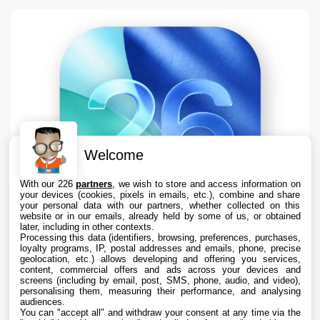
Welcome
With our 226
partners
, we wish to store and access information on
your devices (cookies, pixels in emails, etc.), combine and share
your personal data with our partners, whether collected on this
website or in our emails, already held by some of us, or obtained
later, including in other contexts.
Processing this data (identifiers, browsing, preferences, purchases,
loyalty programs, IP, postal addresses and emails, phone, precise
geolocation, etc.) allows developing and offering you services,
content, commercial offers and ads across your devices and
Apple teste iOS 26.6.1 sur iPhone pour des
screens (including by email, post, SMS, phone, audio, and video),
correctifs
personalising them, measuring their performance, and analysing
audiences.
You can "accept all" and withdraw your consent at any time via the
7 Aug. 2026 • 16:35