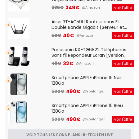
vitesses (33-45-78 trs/min) avec
349€
385€
voir l'offre
@Amazon
pre-ampli intégré et port USB
Asus RT-AC59U Routeur sans Fil
Double Bande Gigabit (Serveur et
Client VPN, Triple Vlan, Mode Point
40€
50€
voir l'offre
@Amazon
d'accès et Bridge, contrôle Parental,
Qos)
Panasonic KX-TG6822 Téléphones
Sans fil Répondeur Ecran [Version
Française]
32€
48€
voir l'offre
@Amazon
Smartphone APPLE iPhone 15 Noir
128Go
490€
500€
voir l'offre
@Boulanger
Smartphone APPLE iPhone 15 Bleu
128Go
490€
500€
voir l'offre
@Boulanger
VOIR TOUS LES BONS PLANS HI-TECH EN LIVE