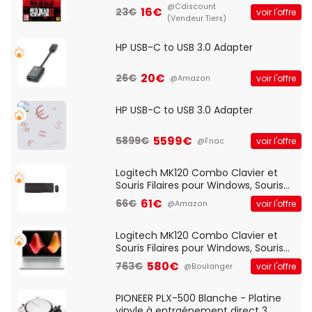
@Cdiscount
16€
23€
voir l'offre
(Vendeur Tiers)
HP USB-C to USB 3.0 Adapter
20€
26€
voir l'offre
@Amazon
HP USB-C to USB 3.0 Adapter
5599€
5899€
voir l'offre
@Fnac
Logitech MK120 Combo Clavier et
Souris Filaires pour Windows, Souris
Optique Filaire, Connexion USB Plug
61€
66€
voir l'offre
@Amazon
And Play, Confortable, Taille
Standard, PC/Portable, Clavier
QWERTY UK - Noir
Logitech MK120 Combo Clavier et
Souris Filaires pour Windows, Souris
Optique Filaire, Connexion USB Plug
580€
763€
voir l'offre
@Boulanger
And Play, Confortable, Taille
Standard, PC/Portable, Clavier
QWERTY UK - Noir
PIONEER PLX-500 Blanche - Platine
vinyle à entraénement direct 3