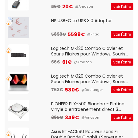
20€
26€
voir l'offre
@Amazon
HP USB-C to USB 3.0 Adapter
5599€
5899€
voir l'offre
@Fnac
Logitech MK120 Combo Clavier et
Souris Filaires pour Windows, Souris
Optique Filaire, Connexion USB Plug
61€
66€
voir l'offre
@Amazon
And Play, Confortable, Taille
Standard, PC/Portable, Clavier
QWERTY UK - Noir
Logitech MK120 Combo Clavier et
Souris Filaires pour Windows, Souris
Optique Filaire, Connexion USB Plug
580€
763€
voir l'offre
@Boulanger
And Play, Confortable, Taille
Standard, PC/Portable, Clavier
QWERTY UK - Noir
PIONEER PLX-500 Blanche - Platine
vinyle à entraénement direct 3
vitesses (33-45-78 trs/min) avec
349€
385€
voir l'offre
@Amazon
pre-ampli intégré et port USB
Asus RT-AC59U Routeur sans Fil
Double Bande Gigabit (Serveur et