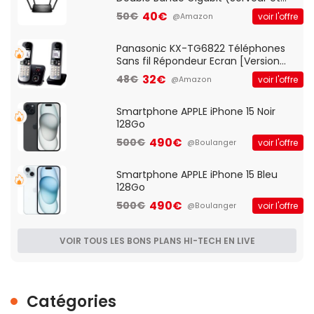
Client VPN, Triple Vlan, Mode Point
40€
50€
voir l'offre
@Amazon
d'accès et Bridge, contrôle Parental,
Qos)
Panasonic KX-TG6822 Téléphones
Sans fil Répondeur Ecran [Version
Française]
32€
48€
voir l'offre
@Amazon
Smartphone APPLE iPhone 15 Noir
128Go
490€
500€
voir l'offre
@Boulanger
Smartphone APPLE iPhone 15 Bleu
128Go
490€
500€
voir l'offre
@Boulanger
VOIR TOUS LES BONS PLANS HI-TECH EN LIVE
Catégories