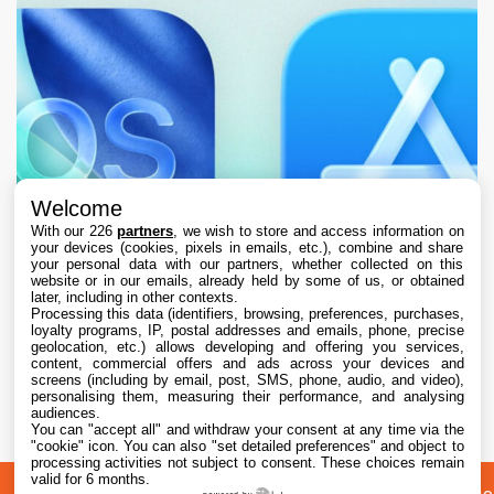
Welcome
With our 226
partners
, we wish to store and access information on
your devices (cookies, pixels in emails, etc.), combine and share
your personal data with our partners, whether collected on this
website or in our emails, already held by some of us, or obtained
later, including in other contexts.
Processing this data (identifiers, browsing, preferences, purchases,
loyalty programs, IP, postal addresses and emails, phone, precise
geolocation, etc.) allows developing and offering you services,
content, commercial offers and ads across your devices and
L’App Store est en panne pour plusieurs
screens (including by email, post, SMS, phone, audio, and video),
utilisateurs, selon Apple
personalising them, measuring their performance, and analysing
audiences.
You can "accept all" and withdraw your consent at any time via the
7 Aug. 2026 • 19:34
"cookie" icon
. You can also "set detailed preferences" and object to
processing activities not subject to consent. These choices remain
valid for 6 months.