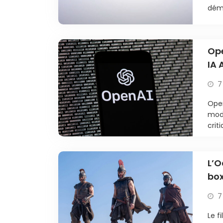
déma
Ope
IA 
7
Open
modè
criti
L’O
box
7
Le f