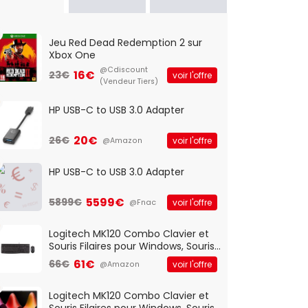
Jeu Red Dead Redemption 2 sur
Xbox One
@Cdiscount
16€
23€
voir l'offre
(Vendeur Tiers)
HP USB-C to USB 3.0 Adapter
20€
26€
voir l'offre
@Amazon
HP USB-C to USB 3.0 Adapter
5599€
5899€
voir l'offre
@Fnac
Logitech MK120 Combo Clavier et
Souris Filaires pour Windows, Souris
Optique Filaire, Connexion USB Plug
61€
66€
voir l'offre
@Amazon
And Play, Confortable, Taille
Standard, PC/Portable, Clavier
QWERTY UK - Noir
Logitech MK120 Combo Clavier et
Souris Filaires pour Windows, Souris