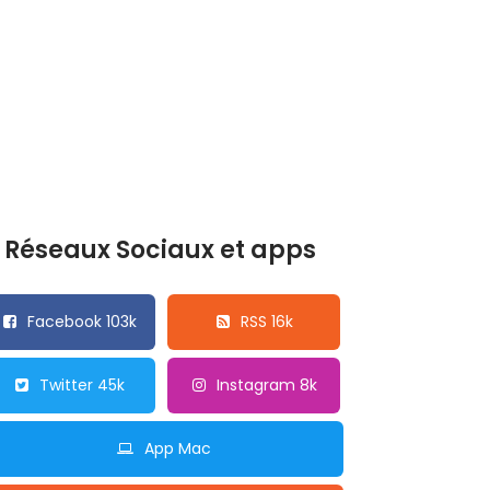
Réseaux Sociaux et apps
Facebook 103k
RSS 16k
Twitter 45k
Instagram 8k
App Mac