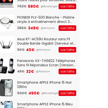
Optique Filaire, Connexion USB Plug
580€
763€
voir l'offre
@Boulanger
And Play, Confortable, Taille
Standard, PC/Portable, Clavier
QWERTY UK - Noir
PIONEER PLX-500 Blanche - Platine
vinyle à entraénement direct 3
vitesses (33-45-78 trs/min) avec
349€
385€
voir l'offre
@Amazon
pre-ampli intégré et port USB
Asus RT-AC59U Routeur sans Fil
Double Bande Gigabit (Serveur et
Client VPN, Triple Vlan, Mode Point
40€
50€
voir l'offre
@Amazon
d'accès et Bridge, contrôle
Parental, Qos)
Panasonic KX-TG6822 Téléphones
Sans fil Répondeur Ecran [Version
Française]
32€
48€
voir l'offre
@Amazon
Smartphone APPLE iPhone 15 Noir
128Go
490€
500€
voir l'offre
@Boulanger
Smartphone APPLE iPhone 15 Bleu