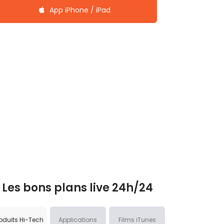
App iPhone / iPad
Les bons plans live 24h/24
oduits Hi-Tech
Applications
Films iTunes