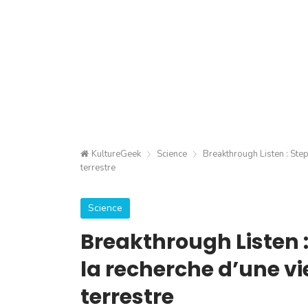
KultureGeek
Science
Breakthrough Listen : Step
terrestre
Science
Breakthrough Listen 
la recherche d’une vie
terrestre