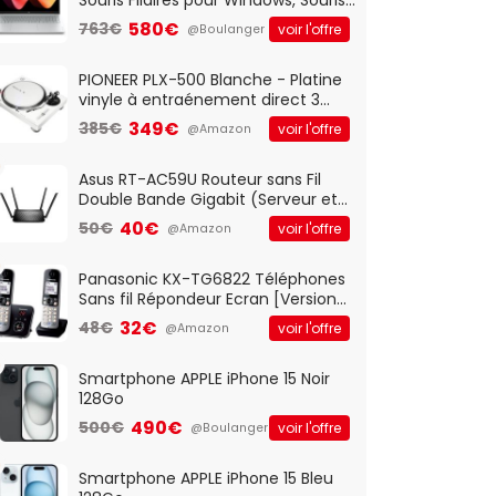
Optique Filaire, Connexion USB Plug
580€
763€
voir l'offre
@Boulanger
And Play, Confortable, Taille
Standard, PC/Portable, Clavier
QWERTY UK - Noir
PIONEER PLX-500 Blanche - Platine
vinyle à entraénement direct 3
vitesses (33-45-78 trs/min) avec
349€
385€
voir l'offre
@Amazon
pre-ampli intégré et port USB
Asus RT-AC59U Routeur sans Fil
Double Bande Gigabit (Serveur et
Client VPN, Triple Vlan, Mode Point
40€
50€
voir l'offre
@Amazon
d'accès et Bridge, contrôle
Parental, Qos)
Panasonic KX-TG6822 Téléphones
Sans fil Répondeur Ecran [Version
Française]
32€
48€
voir l'offre
@Amazon
Smartphone APPLE iPhone 15 Noir
128Go
490€
500€
voir l'offre
@Boulanger
Smartphone APPLE iPhone 15 Bleu