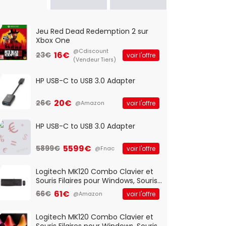
Jeu Red Dead Redemption 2 sur
Xbox One
@Cdiscount
16€
23€
voir l'offre
(Vendeur Tiers)
HP USB-C to USB 3.0 Adapter
20€
26€
voir l'offre
@Amazon
HP USB-C to USB 3.0 Adapter
5599€
5899€
voir l'offre
@Fnac
Logitech MK120 Combo Clavier et
Souris Filaires pour Windows, Souris
Optique Filaire, Connexion USB Plug
61€
66€
voir l'offre
@Amazon
And Play, Confortable, Taille
Standard, PC/Portable, Clavier
QWERTY UK - Noir
Logitech MK120 Combo Clavier et
Souris Filaires pour Windows, Souris