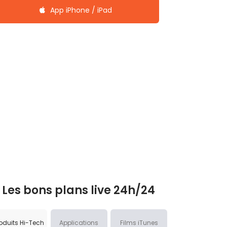
App iPhone / iPad
Les bons plans live 24h/24
oduits Hi-Tech
Applications
Films iTunes