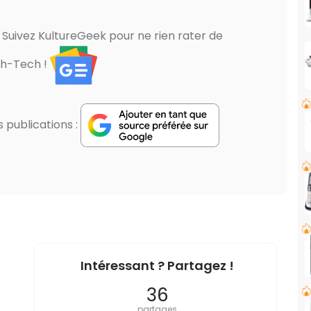
? Suivez KultureGeek pour ne rien rater de
gh-Tech !
publications :
Intéressant ? Partagez !
36
partages