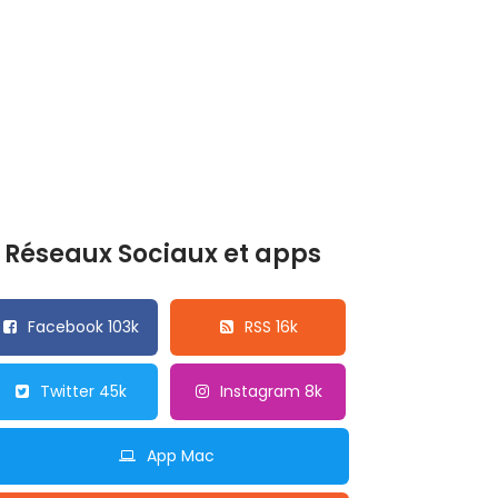
Réseaux Sociaux et apps
Facebook 103k
RSS 16k
Twitter 45k
Instagram 8k
App Mac