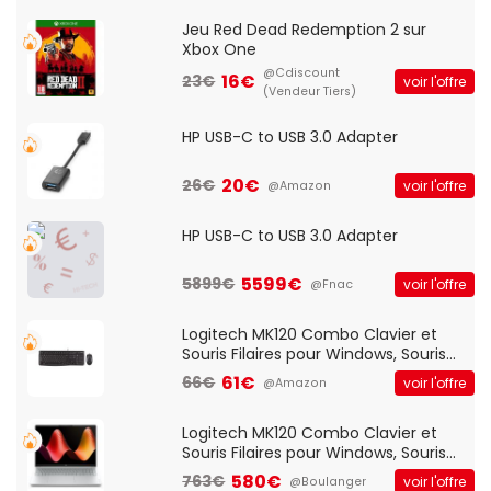
Jeu Red Dead Redemption 2 sur
Xbox One
@Cdiscount
16€
23€
voir l'offre
(Vendeur Tiers)
HP USB-C to USB 3.0 Adapter
20€
26€
voir l'offre
@Amazon
HP USB-C to USB 3.0 Adapter
5599€
5899€
voir l'offre
@Fnac
Logitech MK120 Combo Clavier et
Souris Filaires pour Windows, Souris
Optique Filaire, Connexion USB Plug
61€
66€
voir l'offre
@Amazon
And Play, Confortable, Taille
Standard, PC/Portable, Clavier
QWERTY UK - Noir
Logitech MK120 Combo Clavier et
Souris Filaires pour Windows, Souris
Optique Filaire, Connexion USB Plug
580€
763€
voir l'offre
@Boulanger