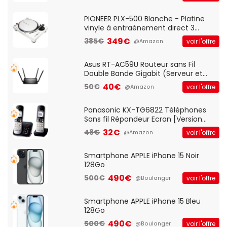
And Play, Confortable, Taille
Standard, PC/Portable, Clavier
QWERTY UK - Noir
PIONEER PLX-500 Blanche - Platine
vinyle à entraénement direct 3
vitesses (33-45-78 trs/min) avec
349€
385€
voir l'offre
@Amazon
pre-ampli intégré et port USB
Asus RT-AC59U Routeur sans Fil
Double Bande Gigabit (Serveur et
Client VPN, Triple Vlan, Mode Point
40€
50€
voir l'offre
@Amazon
d'accès et Bridge, contrôle Parental,
Qos)
Panasonic KX-TG6822 Téléphones
Sans fil Répondeur Ecran [Version
Française]
32€
48€
voir l'offre
@Amazon
Smartphone APPLE iPhone 15 Noir
128Go
490€
500€
voir l'offre
@Boulanger
Smartphone APPLE iPhone 15 Bleu
128Go
490€
500€
voir l'offre
@Boulanger