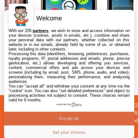
Welcome
With our 226
partners
, we wish to store and access information on
your devices (cookies, pixels in emails, etc.), combine and share
your personal data with our partners, whether collected on this
website or in our emails, already held by some of us, or obtained
later, including in other contexts.
Processing this data (identifiers, browsing, preferences, purchases,
loyalty programs, IP, postal addresses and emails, phone, precise
geolocation, etc.) allows developing and offering you services,
content, commercial offers and ads across your devices and
Apple envisage une refonte radicale de
screens (including by email, post, SMS, phone, audio, and video),
l’Apple Watch, dont des écrans ronds
personalising them, measuring their performance, and analysing
audiences.
You can "accept all" and withdraw your consent at any time via the
9 Aug. 2026 • 17:35
"cookie" icon
. You can also "set detailed preferences" and object to
processing activities not subject to consent. These choices remain
valid for 6 months.
A
Préférences
Confidentialité
© 2012
powered by
propos
cookies
2026
Accept all
i2CMed
|
31
Set your choices