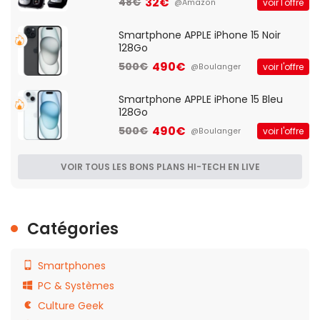
32€
48€
voir l'offre
@Amazon
Smartphone APPLE iPhone 15 Noir
128Go
490€
500€
voir l'offre
@Boulanger
Smartphone APPLE iPhone 15 Bleu
128Go
490€
500€
voir l'offre
@Boulanger
VOIR TOUS LES BONS PLANS HI-TECH EN LIVE
Catégories
Smartphones
PC & Systèmes
Culture Geek