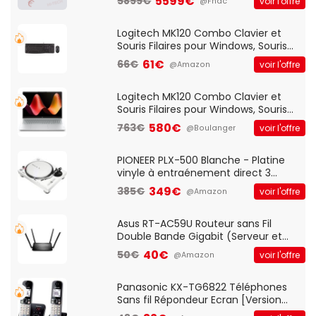
5599€
5899€
voir l'offre
@Fnac
Logitech MK120 Combo Clavier et
Souris Filaires pour Windows, Souris
Optique Filaire, Connexion USB Plug
61€
66€
voir l'offre
@Amazon
And Play, Confortable, Taille
Standard, PC/Portable, Clavier
QWERTY UK - Noir
Logitech MK120 Combo Clavier et
Souris Filaires pour Windows, Souris
Optique Filaire, Connexion USB Plug
580€
763€
voir l'offre
@Boulanger
And Play, Confortable, Taille
Standard, PC/Portable, Clavier
QWERTY UK - Noir
PIONEER PLX-500 Blanche - Platine
vinyle à entraénement direct 3
vitesses (33-45-78 trs/min) avec
349€
385€
voir l'offre
@Amazon
pre-ampli intégré et port USB
Asus RT-AC59U Routeur sans Fil
Double Bande Gigabit (Serveur et
Client VPN, Triple Vlan, Mode Point
40€
50€
voir l'offre
@Amazon
d'accès et Bridge, contrôle Parental,
Qos)
Panasonic KX-TG6822 Téléphones
Sans fil Répondeur Ecran [Version
Française]