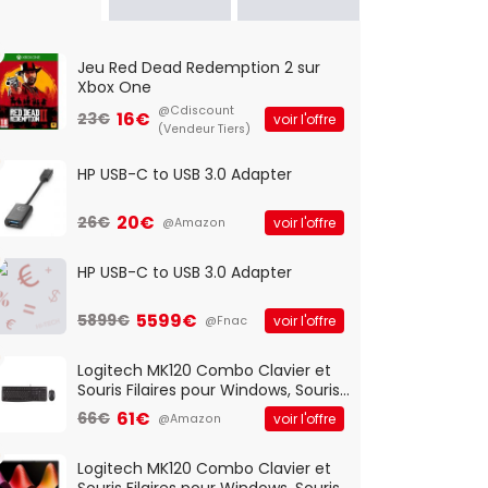
Jeu Red Dead Redemption 2 sur
Xbox One
@Cdiscount
16€
23€
voir l'offre
(Vendeur Tiers)
HP USB-C to USB 3.0 Adapter
20€
26€
voir l'offre
@Amazon
HP USB-C to USB 3.0 Adapter
5599€
5899€
voir l'offre
@Fnac
Logitech MK120 Combo Clavier et
Souris Filaires pour Windows, Souris
Optique Filaire, Connexion USB Plug
61€
66€
voir l'offre
@Amazon
And Play, Confortable, Taille
Standard, PC/Portable, Clavier
QWERTY UK - Noir
Logitech MK120 Combo Clavier et
Souris Filaires pour Windows, Souris