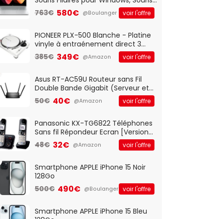
Optique Filaire, Connexion USB Plug
580€
763€
voir l'offre
@Boulanger
And Play, Confortable, Taille
Standard, PC/Portable, Clavier
QWERTY UK - Noir
PIONEER PLX-500 Blanche - Platine
vinyle à entraénement direct 3
vitesses (33-45-78 trs/min) avec
349€
385€
voir l'offre
@Amazon
pre-ampli intégré et port USB
Asus RT-AC59U Routeur sans Fil
Double Bande Gigabit (Serveur et
Client VPN, Triple Vlan, Mode Point
40€
50€
voir l'offre
@Amazon
d'accès et Bridge, contrôle
Parental, Qos)
Panasonic KX-TG6822 Téléphones
Sans fil Répondeur Ecran [Version
Française]
32€
48€
voir l'offre
@Amazon
Smartphone APPLE iPhone 15 Noir
128Go
490€
500€
voir l'offre
@Boulanger
Smartphone APPLE iPhone 15 Bleu