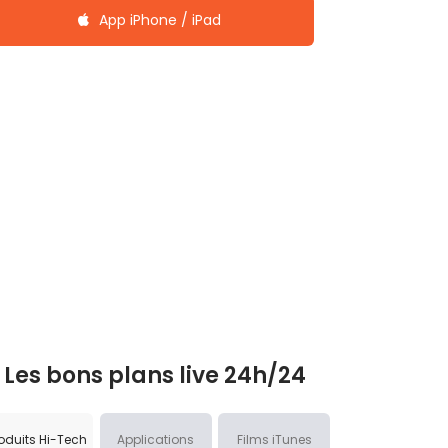
App iPhone / iPad
Les bons plans live 24h/24
oduits Hi-Tech
Applications
Films iTunes