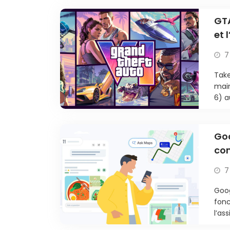
GTA
et 
7
Take
main
6) a
Go
com
7
Goog
fonc
l’as