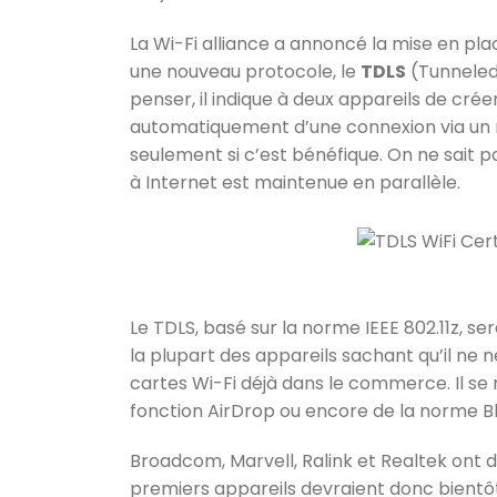
La Wi-Fi alliance a annoncé la mise en p
une nouveau protocole, le
TDLS
(Tunneled
penser, il indique à deux appareils de crée
automatiquement d’une connexion via un r
seulement si c’est bénéfique. On ne sait p
à Internet est maintenue en parallèle.
Le TDLS, basé sur la norme IEEE 802.11z, s
la plupart des appareils sachant qu’il ne 
cartes Wi-Fi déjà dans le commerce. Il s
fonction AirDrop ou encore de la norme Bl
Broadcom, Marvell, Ralink et Realtek ont dé
premiers appareils devraient donc bientôt