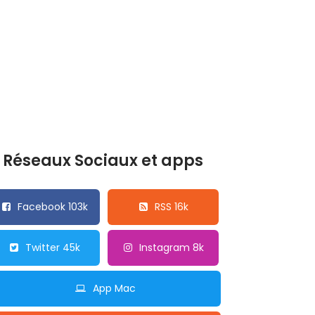
Réseaux Sociaux et apps
Facebook 103k
RSS 16k
Twitter 45k
Instagram 8k
App Mac