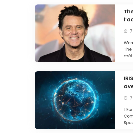
The
l’a
cul
7
Warn
The 
métr
IRI
ave
7
L‘Eu
Comm
Spac