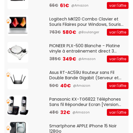
Optique Filaire, Connexion USB Plug
61€
66€
voir l'offre
@Amazon
And Play, Confortable, Taille
Standard, PC/Portable, Clavier
QWERTY UK - Noir
Logitech MK120 Combo Clavier et
Souris Filaires pour Windows, Souris
Optique Filaire, Connexion USB Plug
580€
763€
voir l'offre
@Boulanger
And Play, Confortable, Taille
Standard, PC/Portable, Clavier
QWERTY UK - Noir
PIONEER PLX-500 Blanche - Platine
vinyle à entraénement direct 3
vitesses (33-45-78 trs/min) avec
349€
385€
voir l'offre
@Amazon
pre-ampli intégré et port USB
Asus RT-AC59U Routeur sans Fil
Double Bande Gigabit (Serveur et
Client VPN, Triple Vlan, Mode Point
40€
50€
voir l'offre
@Amazon
d'accès et Bridge, contrôle Parental,
Qos)
Panasonic KX-TG6822 Téléphones
Sans fil Répondeur Ecran [Version
Française]
32€
48€
voir l'offre
@Amazon
Smartphone APPLE iPhone 15 Noir
128Go