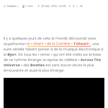
Frederic L.
1 min.
25 Nov. 2014 • 22:45
0
18
Il y a quelques jours de cela, le monde découvrait avec
e « chant » de la Comète «
Tchouri
«
stupéfaction l
, une
suite sérielle faisant penser à de la musique électronique à
la
Bjor
k. De tous les « remix » qui ont été créés sur la base
de ce rythme étrange, la reprise du célèbre «
Across The
Universe
» des
Beatles
est sans aucun doute la plus
émouvante et aussi la plus étrange.