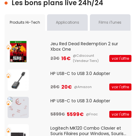
Les bons plans live 24h/24
Produits Hi-Tech
Applications
Films iTunes
Jeu Red Dead Redemption 2 sur
Xbox One
@Cdiscount
16€
23€
voir l'offre
(Vendeur Tiers)
HP USB-C to USB 3.0 Adapter
20€
26€
voir l'offre
@Amazon
HP USB-C to USB 3.0 Adapter
5599€
5899€
voir l'offre
@Fnac
Logitech MK120 Combo Clavier et
Souris Filaires pour Windows, Souris