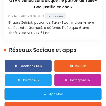
GTA 6 vendu sans disque : le patron de Take-
Two justifie ce choix
Jeux vidéo
7 Août. 2026 • 19:26
0
Strauss Zelnick, patron de Take-Two (maison-mère
de Rockstar Games), a défendu l’idée que Grand
Theft Auto VI (GTA 6) ne...
Réseaux Sociaux et apps
Facebook 103k
RSS 16k
Twitter 45k
Instagram 8k
App Mac