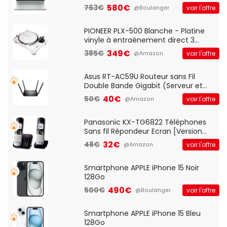
Optique Filaire, Connexion USB Plug
580€
763€
voir l'offre
@Boulanger
And Play, Confortable, Taille
Standard, PC/Portable, Clavier
QWERTY UK - Noir
PIONEER PLX-500 Blanche - Platine
vinyle à entraénement direct 3
vitesses (33-45-78 trs/min) avec
349€
385€
voir l'offre
@Amazon
pre-ampli intégré et port USB
Asus RT-AC59U Routeur sans Fil
Double Bande Gigabit (Serveur et
Client VPN, Triple Vlan, Mode Point
40€
50€
voir l'offre
@Amazon
d'accès et Bridge, contrôle Parental,
Qos)
Panasonic KX-TG6822 Téléphones
Sans fil Répondeur Ecran [Version
Française]
32€
48€
voir l'offre
@Amazon
Smartphone APPLE iPhone 15 Noir
128Go
490€
500€
voir l'offre
@Boulanger
Smartphone APPLE iPhone 15 Bleu
128Go