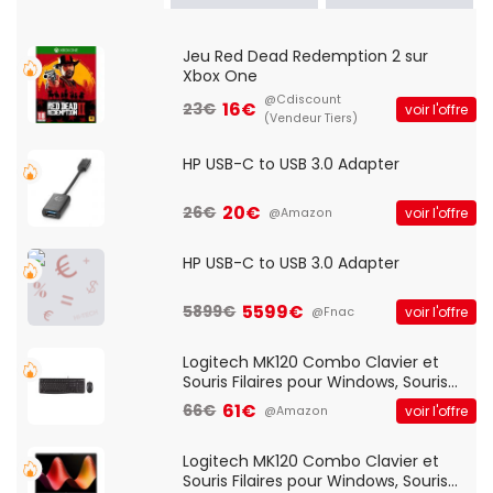
Jeu Red Dead Redemption 2 sur
Xbox One
@Cdiscount
16€
23€
voir l'offre
(Vendeur Tiers)
HP USB-C to USB 3.0 Adapter
20€
26€
voir l'offre
@Amazon
HP USB-C to USB 3.0 Adapter
5599€
5899€
voir l'offre
@Fnac
Logitech MK120 Combo Clavier et
Souris Filaires pour Windows, Souris
Optique Filaire, Connexion USB Plug
61€
66€
voir l'offre
@Amazon
And Play, Confortable, Taille
Standard, PC/Portable, Clavier
QWERTY UK - Noir
Logitech MK120 Combo Clavier et
Souris Filaires pour Windows, Souris