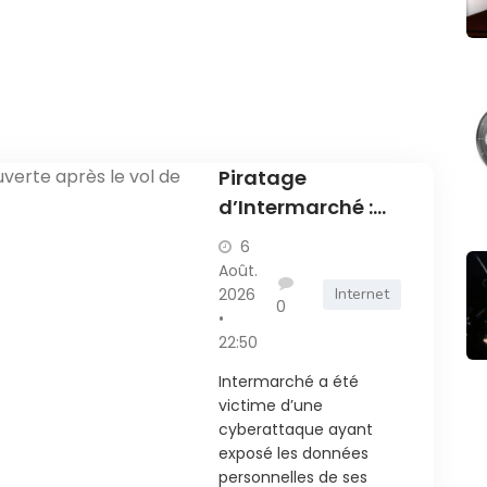
Piratage
d’Intermarché :
une enquête
6
ouverte après le
Août.
vol de données
2026
Internet
0
•
des clients
22:50
Intermarché a été
victime d’une
cyberattaque ayant
exposé les données
personnelles de ses