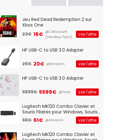
Jeu Red Dead Redemption 2 sur
Xbox One
@Cdiscount
16€
23€
voir l'offre
(Vendeur Tiers)
HP USB-C to USB 3.0 Adapter
20€
26€
voir l'offre
@Amazon
HP USB-C to USB 3.0 Adapter
5599€
5899€
voir l'offre
@Fnac
Logitech MK120 Combo Clavier et
Souris Filaires pour Windows, Souris
Optique Filaire, Connexion USB Plug
61€
66€
voir l'offre
@Amazon
And Play, Confortable, Taille
Standard, PC/Portable, Clavier
QWERTY UK - Noir
Logitech MK120 Combo Clavier et
Souris Filaires pour Windows, Souris