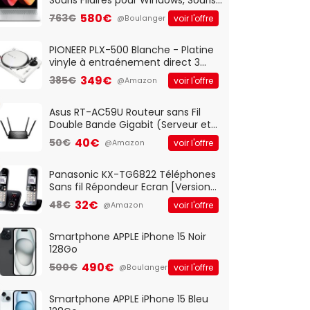
Optique Filaire, Connexion USB Plug
580€
763€
voir l'offre
@Boulanger
And Play, Confortable, Taille
Standard, PC/Portable, Clavier
QWERTY UK - Noir
PIONEER PLX-500 Blanche - Platine
vinyle à entraénement direct 3
vitesses (33-45-78 trs/min) avec
349€
385€
voir l'offre
@Amazon
pre-ampli intégré et port USB
Asus RT-AC59U Routeur sans Fil
Double Bande Gigabit (Serveur et
Client VPN, Triple Vlan, Mode Point
40€
50€
voir l'offre
@Amazon
d'accès et Bridge, contrôle
Parental, Qos)
Panasonic KX-TG6822 Téléphones
Sans fil Répondeur Ecran [Version
Française]
32€
48€
voir l'offre
@Amazon
Smartphone APPLE iPhone 15 Noir
128Go
490€
500€
voir l'offre
@Boulanger
Smartphone APPLE iPhone 15 Bleu