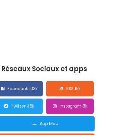
Réseaux Sociaux et apps
Facebook 103k
RSS 16k
Twitter 45k
Instagram 8k
App Mac