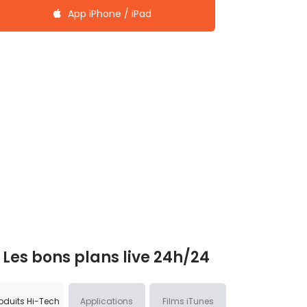
App iPhone / iPad
Les bons plans live 24h/24
oduits Hi-Tech
Applications
Films iTunes