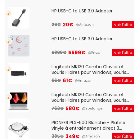
HP USB-C to USB 3.0 Adapter
20€
26€
voir l'offre
@Amazon
HP USB-C to USB 3.0 Adapter
5599€
5899€
voir l'offre
@Fnac
Logitech MK120 Combo Clavier et
Souris Filaires pour Windows, Souris
Optique Filaire, Connexion USB Plug
61€
66€
voir l'offre
@Amazon
And Play, Confortable, Taille
Standard, PC/Portable, Clavier
QWERTY UK - Noir
Logitech MK120 Combo Clavier et
Souris Filaires pour Windows, Souris
Optique Filaire, Connexion USB Plug
580€
763€
voir l'offre
@Boulanger
And Play, Confortable, Taille
Standard, PC/Portable, Clavier
QWERTY UK - Noir
PIONEER PLX-500 Blanche - Platine
vinyle à entraénement direct 3
vitesses (33-45-78 trs/min) avec
349€
385€
voir l'offre
@Amazon