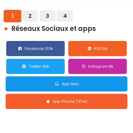
1
2
3
4
Réseaux Sociaux et apps
Facebook 103k
RSS 16k
Twitter 45k
Instagram 8k
App Mac
App iPhone / iPad