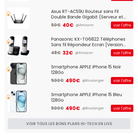
pre-ampli intégré et port USB
Asus RT-AC59U Routeur sans Fil
Double Bande Gigabit (Serveur et
Client VPN, Triple Vlan, Mode Point
40€
50€
voir l'offre
@Amazon
d'accès et Bridge, contrôle Parental,
Qos)
Panasonic KX-TG6822 Téléphones
Sans fil Répondeur Ecran [Version
Française]
32€
48€
voir l'offre
@Amazon
Smartphone APPLE iPhone 15 Noir
128Go
490€
500€
voir l'offre
@Boulanger
Smartphone APPLE iPhone 15 Bleu
128Go
490€
500€
voir l'offre
@Boulanger
VOIR TOUS LES BONS PLANS HI-TECH EN LIVE