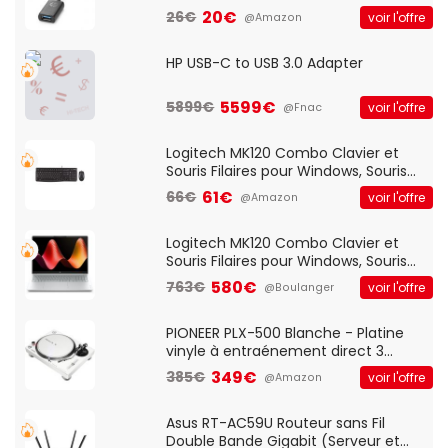
20€
26€
voir l'offre
@Amazon
HP USB-C to USB 3.0 Adapter
5599€
5899€
voir l'offre
@Fnac
Logitech MK120 Combo Clavier et
Souris Filaires pour Windows, Souris
Optique Filaire, Connexion USB Plug
61€
66€
voir l'offre
@Amazon
And Play, Confortable, Taille
Standard, PC/Portable, Clavier
QWERTY UK - Noir
Logitech MK120 Combo Clavier et
Souris Filaires pour Windows, Souris
Optique Filaire, Connexion USB Plug
580€
763€
voir l'offre
@Boulanger
And Play, Confortable, Taille
Standard, PC/Portable, Clavier
QWERTY UK - Noir
PIONEER PLX-500 Blanche - Platine
vinyle à entraénement direct 3
vitesses (33-45-78 trs/min) avec
349€
385€
voir l'offre
@Amazon
pre-ampli intégré et port USB
Asus RT-AC59U Routeur sans Fil
Double Bande Gigabit (Serveur et