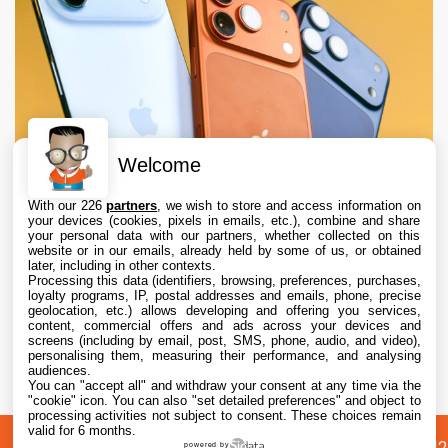
Welcome
With our 226
partners
, we wish to store and access information on
your devices (cookies, pixels in emails, etc.), combine and share
your personal data with our partners, whether collected on this
website or in our emails, already held by some of us, or obtained
later, including in other contexts.
Processing this data (identifiers, browsing, preferences, purchases,
loyalty programs, IP, postal addresses and emails, phone, precise
geolocation, etc.) allows developing and offering you services,
content, commercial offers and ads across your devices and
Apple augmente les valeurs de reprise des
screens (including by email, post, SMS, phone, audio, and video),
iPhone, iPad, Mac et Apple Watch
personalising them, measuring their performance, and analysing
audiences.
You can "accept all" and withdraw your consent at any time via the
6 Aug. 2026 • 19:02
"cookie" icon
. You can also "set detailed preferences" and object to
processing activities not subject to consent. These choices remain
valid for 6 months.
A
Préférences
Confidentialité
© 2012
powered by