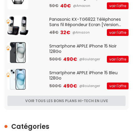
Client VPN, Triple Vlan, Mode Point
40€
50€
voir l'offre
@Amazon
d'accès et Bridge, contrôle Parental,
Qos)
Panasonic KX-TG6822 Téléphones
Sans fil Répondeur Ecran [Version
Française]
32€
48€
voir l'offre
@Amazon
Smartphone APPLE iPhone 15 Noir
128Go
490€
500€
voir l'offre
@Boulanger
Smartphone APPLE iPhone 15 Bleu
128Go
490€
500€
voir l'offre
@Boulanger
VOIR TOUS LES BONS PLANS HI-TECH EN LIVE
Catégories