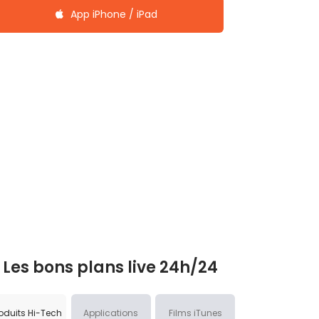
App iPhone / iPad
Les bons plans live 24h/24
oduits Hi-Tech
Applications
Films iTunes