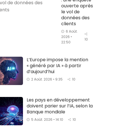
ouverte après
le vol de
données des
clients
6 Août.
2026 •
10
22:50
L’Europe impose la mention
« généré par IA » à partir
d’aujourd’hui
2 Août. 2026 • 9:35
10
Les pays en développement
doivent parier sur l’IA, selon la
Banque mondiale
5 Août. 2026 • 14:10
10