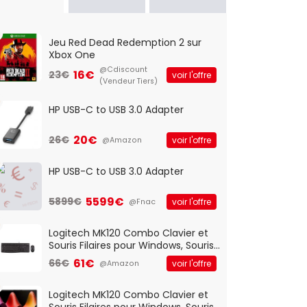
Jeu Red Dead Redemption 2 sur
Xbox One
@Cdiscount
16€
23€
voir l'offre
(Vendeur Tiers)
HP USB-C to USB 3.0 Adapter
20€
26€
voir l'offre
@Amazon
HP USB-C to USB 3.0 Adapter
5599€
5899€
voir l'offre
@Fnac
Logitech MK120 Combo Clavier et
Souris Filaires pour Windows, Souris
Optique Filaire, Connexion USB Plug
61€
66€
voir l'offre
@Amazon
And Play, Confortable, Taille
Standard, PC/Portable, Clavier
QWERTY UK - Noir
Logitech MK120 Combo Clavier et
Souris Filaires pour Windows, Souris