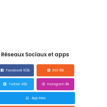
Réseaux Sociaux et apps
Facebook 103k
RSS 16k
Twitter 45k
Instagram 8k
App Mac