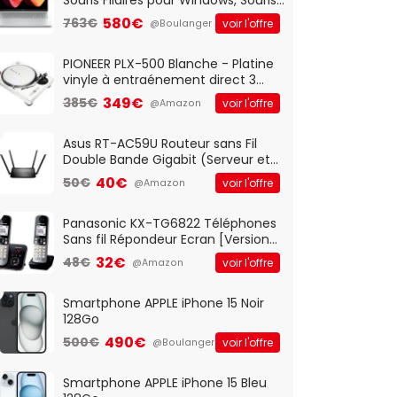
Optique Filaire, Connexion USB Plug
580€
763€
voir l'offre
@Boulanger
And Play, Confortable, Taille
Standard, PC/Portable, Clavier
QWERTY UK - Noir
PIONEER PLX-500 Blanche - Platine
vinyle à entraénement direct 3
vitesses (33-45-78 trs/min) avec
349€
385€
voir l'offre
@Amazon
pre-ampli intégré et port USB
Asus RT-AC59U Routeur sans Fil
Double Bande Gigabit (Serveur et
Client VPN, Triple Vlan, Mode Point
40€
50€
voir l'offre
@Amazon
d'accès et Bridge, contrôle
Parental, Qos)
Panasonic KX-TG6822 Téléphones
Sans fil Répondeur Ecran [Version
Française]
32€
48€
voir l'offre
@Amazon
Smartphone APPLE iPhone 15 Noir
128Go
490€
500€
voir l'offre
@Boulanger
Smartphone APPLE iPhone 15 Bleu