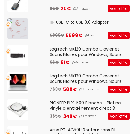
20€
26€
voir l'offre
@Amazon
HP USB-C to USB 3.0 Adapter
5599€
5899€
voir l'offre
@Fnac
Logitech MK120 Combo Clavier et
Souris Filaires pour Windows, Souris
Optique Filaire, Connexion USB Plug
61€
66€
voir l'offre
@Amazon
And Play, Confortable, Taille
Standard, PC/Portable, Clavier
QWERTY UK - Noir
Logitech MK120 Combo Clavier et
Souris Filaires pour Windows, Souris
Optique Filaire, Connexion USB Plug
580€
763€
voir l'offre
@Boulanger
And Play, Confortable, Taille
Standard, PC/Portable, Clavier
QWERTY UK - Noir
PIONEER PLX-500 Blanche - Platine
vinyle à entraénement direct 3
vitesses (33-45-78 trs/min) avec
349€
385€
voir l'offre
@Amazon
pre-ampli intégré et port USB
Asus RT-AC59U Routeur sans Fil