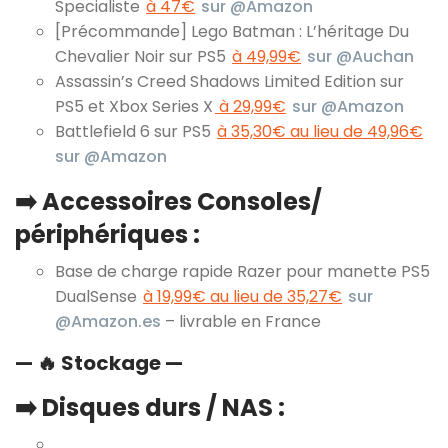
Specialiste
à 47€
sur @Amazon
[Précommande] Lego Batman : L’héritage Du
Chevalier Noir sur PS5
à 49,99€
sur @Auchan
Assassin’s Creed Shadows Limited Edition sur
PS5 et Xbox Series X
à 29,99€
sur @Amazon
Battlefield 6 sur PS5
à 35,30€ au lieu de 49,96€
sur @Amazon
➡️ Accessoires Consoles/
périphériques :
Base de charge rapide Razer pour manette PS5
DualSense
à 19,99€ au lieu de 35,27€
sur
@Amazon.es
– livrable en France
— 🔥 Stockage —
➡️ Disques durs / NAS :