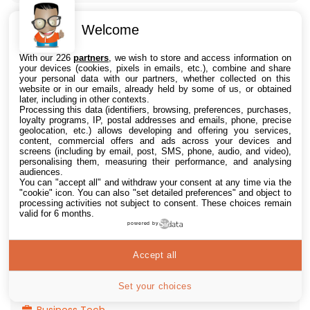
Welcome
Catégories
With our 226
partners
, we wish to store and access information on
your devices (cookies, pixels in emails, etc.), combine and share
Smartphones
your personal data with our partners, whether collected on this
website or in our emails, already held by some of us, or obtained
PC & Systèmes
later, including in other contexts.
Processing this data (identifiers, browsing, preferences, purchases,
Culture Geek
loyalty programs, IP, postal addresses and emails, phone, precise
geolocation, etc.) allows developing and offering you services,
Internet
content, commercial offers and ads across your devices and
screens (including by email, post, SMS, phone, audio, and video),
Jeux vidéo
personalising them, measuring their performance, and analysing
audiences.
Logiciels
You can "accept all" and withdraw your consent at any time via the
Matériel
"cookie" icon
. You can also "set detailed preferences" and object to
processing activities not subject to consent. These choices remain
Promos
valid for 6 months.
powered by
Énergie
Science
Accept all
Tests
Set your choices
Tutoriaux