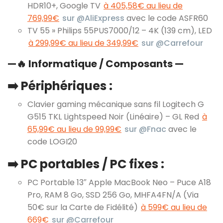
HDR10+, Google TV
à 405,58€ au lieu de
769,99€
sur @AliExpress
avec le code ASFR60
TV 55 » Philips 55PUS7000/12 – 4K (139 cm), LED
à 299,99€ au lieu de 349,99€
sur @Carrefour
—
🔥
Informatique / Composants —
➡️ Périphériques :
Clavier gaming mécanique sans fil Logitech G
G515 TKL Lightspeed Noir (Linéaire) – GL Red
à
65,99€ au lieu de 99,99€
sur @Fnac
avec le
code LOGI20
➡️ PC portables / PC fixes :
PC Portable 13″ Apple MacBook Neo – Puce A18
Pro, RAM 8 Go, SSD 256 Go, MHFA4FN/A (Via
50€ sur la Carte de Fidélité)
à 599€ au lieu de
669€
sur @Carrefour