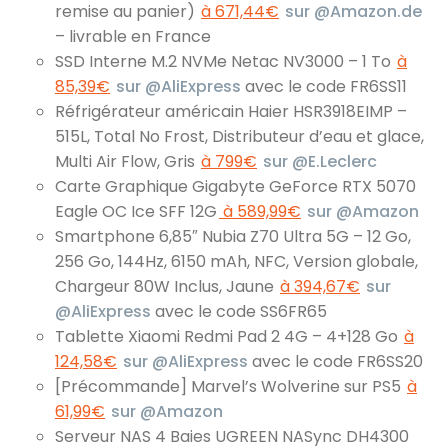
remise au panier)
à 671,44€
sur @Amazon.de
– livrable en France
SSD Interne M.2 NVMe Netac NV3000 – 1 To
à
85,39€
sur @AliExpress
avec le code FR6SS11
Réfrigérateur américain Haier HSR3918EIMP –
515L, Total No Frost, Distributeur d’eau et glace,
Multi Air Flow, Gris
à 799€
sur @E.Leclerc
Carte Graphique Gigabyte GeForce RTX 5070
Eagle OC Ice SFF 12G
à 589,99€
sur @Amazon
Smartphone 6,85″ Nubia Z70 Ultra 5G – 12 Go,
256 Go, 144Hz, 6150 mAh, NFC, Version globale,
Chargeur 80W Inclus, Jaune
à 394,67€
sur
@AliExpress
avec le code SS6FR65
Tablette Xiaomi Redmi Pad 2 4G – 4+128 Go
à
124,58€
sur @AliExpress
avec le code FR6SS20
[Précommande] Marvel’s Wolverine sur PS5
à
61,99€
sur @Amazon
Serveur NAS 4 Baies UGREEN NASync DH4300