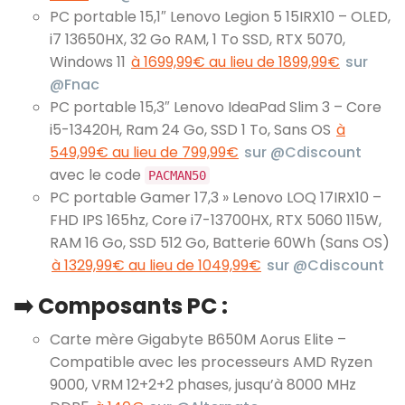
PC portable 15,1″ Lenovo Legion 5 15IRX10 – OLED,
i7 13650HX, 32 Go RAM, 1 To SSD, RTX 5070,
Windows 11
à 1699,99€ au lieu de 1899,99€
sur
@Fnac
PC portable 15,3″ Lenovo IdeaPad Slim 3 – Core
i5-13420H, Ram 24 Go, SSD 1 To, Sans OS
à
549,99€ au lieu de 799,99€
sur @Cdiscount
avec le code
PACMAN50
PC portable Gamer 17,3 » Lenovo LOQ 17IRX10 –
FHD IPS 165hz, Core i7-13700HX, RTX 5060 115W,
RAM 16 Go, SSD 512 Go, Batterie 60Wh (Sans OS)
à 1329,99€ au lieu de 1049,99€
sur @Cdiscount
➡️ Composants PC :
Carte mère Gigabyte B650M Aorus Elite –
Compatible avec les processeurs AMD Ryzen
9000, VRM 12+2+2 phases, jusqu’à 8000 MHz