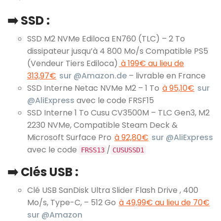
➡️ SSD :
SSD M2 NVMe Ediloca EN760 (TLC) – 2 To
dissipateur jusqu’à 4 800 Mo/s Compatible PS5
(Vendeur Tiers Ediloca)
à 199€ au lieu de
313,97€
sur @Amazon.de
– livrable en France
SSD Interne Netac NVMe M2 – 1 To
à 95,10€
sur
@AliExpress
avec le code FRSF15
SSD Interne 1 To Cusu CV3500M – TLC Gen3, M2
2230 NVMe, Compatible Steam Deck &
Microsoft Surface Pro
à 92,80€
sur @AliExpress
avec le code
/
FRSS13
CUSUSSD1
➡️ Clés USB :
Clé USB SanDisk Ultra Slider Flash Drive , 400
Mo/s, Type-C, – 512 Go
à 49,99€ au lieu de 70€
sur @Amazon