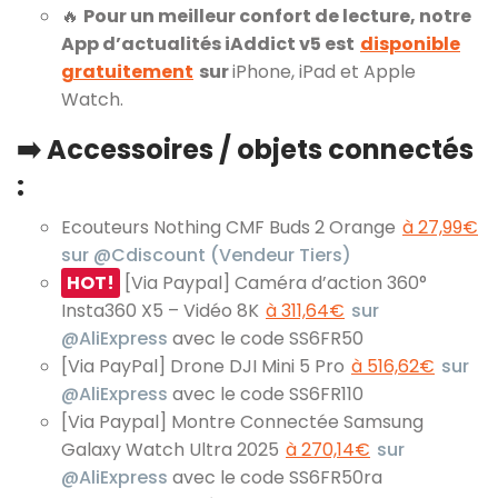
🔥
Pour un meilleur confort de lecture, notre
App d’actualités iAddict v5 est
disponible
gratuitement
sur
iPhone, iPad et Apple
Watch.
➡️ Accessoires / objets connectés
:
Ecouteurs Nothing CMF Buds 2 Orange
à 27,99€
sur @Cdiscount (Vendeur Tiers)
HOT!
[Via Paypal] Caméra d’action 360°
Insta360 X5 – Vidéo 8K
à 311,64€
sur
@AliExpress
avec le code SS6FR50
[Via PayPal] Drone DJI Mini 5 Pro
à 516,62€
sur
@AliExpress
avec le code SS6FR110
[Via Paypal] Montre Connectée Samsung
Galaxy Watch Ultra 2025
à 270,14€
sur
@AliExpress
avec le code SS6FR50ra