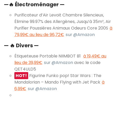
—
🔥
Électroménager —
Purificateur d’Air Levoit Chambre Silencieux,
Élimine 99.97% des Allergènes, Jusqu’à 35m², Air
Purifier Poussières Animaux Odeurs Core 200S
à
79,99€ au lieu de 96,72€
sur @Amazon
— 🔥 Divers —
Étiqueteuse Portable NIIMBOT B1
à 19,49€ au
lieu de 39,99€
sur @Amazon
avec le code
QET4ULD5
HOT!
Figurine Funko pop! Star Wars : The
Mandalorian – Mando Flying with Jet Pack
à
6,99€
sur @Amazon