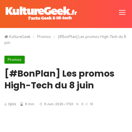
KultureGeek
Promos
[#BonPlan] Les promos High-Tech du 8
juin
Promos
[#BonPlan] Les promos
High-Tech du 8 juin
Djib's
8 min.
8 Juin. 2026 • 17:53
0
10