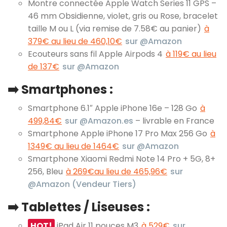
Montre connectée Apple Watch Series 11 GPS –
46 mm Obsidienne, violet, gris ou Rose, bracelet
taille M ou L (via remise de 7.58€ au panier)
à
379€ au lieu de 460,10€
sur @Amazon
Ecouteurs sans fil Apple Airpods 4
à 119€ au lieu
de 137€
sur @Amazon
➡️ Smartphones :
Smartphone 6.1″ Apple iPhone 16e – 128 Go
à
499,84€
sur @Amazon.es
– livrable en France
Smartphone Apple iPhone 17 Pro Max 256 Go
à
1349€ au lieu de 1464€
sur @Amazon
Smartphone Xiaomi Redmi Note 14 Pro + 5G, 8+
256, Bleu
à 269€au lieu de 465,96€
sur
@Amazon (Vendeur Tiers)
➡️ Tablettes / Liseuses :
HOT!
iPad Air 11 pouces M3
à 529€
sur