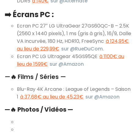
DDR5
à 140€
sur @Alternate
➡️
Écrans PC :
Ecran PC 27″ LG UltraGear 27GS60QC-B – 2.5K
(2560 x 1440 pixels), 1 ms (gris à gris), 16/9, Dalle
VA incurvée, 180 Hz, HDR10, FreeSync
à 124,95€
au lieu de 229,99€
sur @RueDuCom.
Ecran PC LG Ultragear 45GS95QE
à 1100€ au
lieu de 1599€
sur @Amazon
—
🔥
Films / Séries —
Blu-Ray 4K Arcane : League of Legends – Saison
1
à 37,68€ au lieu de 45,23€
sur @Amazon
—
🔥
Photos / Vidéos —