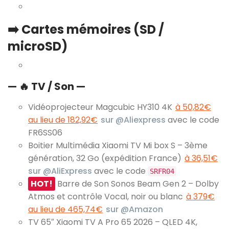
➡️ Cartes mémoires (SD /
microSD)
— 🔥 TV / Son —
Vidéoprojecteur Magcubic HY310 4K
à 50,82€
au lieu de 182,92€
sur @Aliexpress
avec le code
FR6SS06
Boitier Multimédia Xiaomi TV Mi box S – 3ème
génération, 32 Go (expédition France)
à 36,51€
sur @AliExpress
avec le code
SRFR04
HOT!
Barre de Son Sonos Beam Gen 2 – Dolby
Atmos et contrôle Vocal, noir ou blanc
à 379€
au lieu de 465,74€
sur @Amazon
TV 65″ Xiaomi TV A Pro 65 2026 – QLED 4K,