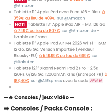
@Amazon
Tablette 11″ Apple iPad avec Puce A16 – Bleu
à
359€ au lieu de 409€
sur @Amazon
HOT!
Tablette 13″ Apple iPad AIR – M3, 128 Go
à 749€ au lieu de 807€
sur @Amazon.de
–
livrable en Franc
Tablette 11″ Apple iPad Air M4 2026 Wi-Fi – RAM
12 Go, 128 Go, Version Importée (Vendeur
Bluesky-EU)
à 549,99€ au lieu de 669€
sur
@Rakuten
Tablette 12.1″ Xiaomi Redmi Pad 2 Pro – 2.5K
120Hz, 6/128 Go, 12000mAh, Gris (Entrepôt FR)
à
183,40€
sur @AliExpress
avec le code
AEVS16
—
🔥
Consoles / jeux vidéo —
➡️ Consoles / Packs Console :