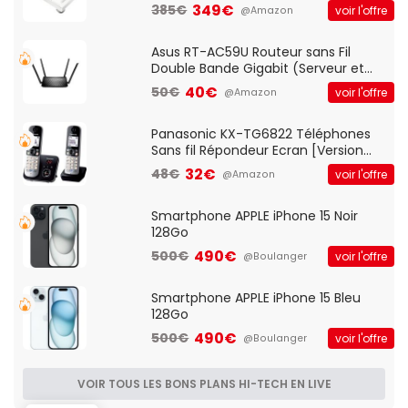
vitesses (33-45-78 trs/min) avec
349€
385€
voir l'offre
@Amazon
pre-ampli intégré et port USB
Asus RT-AC59U Routeur sans Fil
Double Bande Gigabit (Serveur et
Client VPN, Triple Vlan, Mode Point
40€
50€
voir l'offre
@Amazon
d'accès et Bridge, contrôle Parental,
Qos)
Panasonic KX-TG6822 Téléphones
Sans fil Répondeur Ecran [Version
Française]
32€
48€
voir l'offre
@Amazon
Smartphone APPLE iPhone 15 Noir
128Go
490€
500€
voir l'offre
@Boulanger
Smartphone APPLE iPhone 15 Bleu
128Go
490€
500€
voir l'offre
@Boulanger
VOIR TOUS LES BONS PLANS HI-TECH EN LIVE