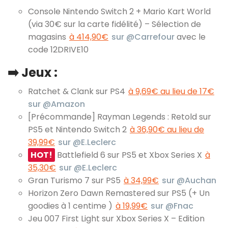
Console Nintendo Switch 2 + Mario Kart World
(via 30€ sur la carte fidélité) – Sélection de
magasins
à 414,90€
sur @Carrefour
avec le
code 12DRIVE10
➡️ Jeux :
Ratchet & Clank sur PS4
à 9,69€ au lieu de 17€
sur @Amazon
[Précommande] Rayman Legends : Retold sur
PS5 et Nintendo Switch 2
à 36,90€ au lieu de
39,99€
sur @E.Leclerc
HOT!
Battlefield 6 sur PS5 et Xbox Series X
à
35,30€
sur @E.Leclerc
Gran Turismo 7 sur PS5
à 34,99€
sur @Auchan
Horizon Zero Dawn Remastered sur PS5 (+ Un
goodies à 1 centime )
à 19,99€
sur @Fnac
Jeu 007 First Light sur Xbox Series X – Edition