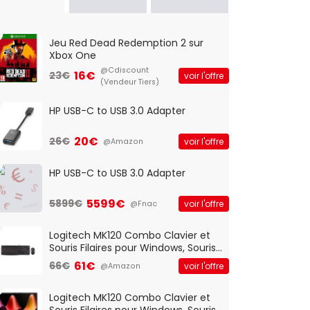
Jeu Red Dead Redemption 2 sur
Xbox One
@Cdiscount
16€
23€
voir l'offre
(Vendeur Tiers)
HP USB-C to USB 3.0 Adapter
20€
26€
voir l'offre
@Amazon
HP USB-C to USB 3.0 Adapter
5599€
5899€
voir l'offre
@Fnac
Logitech MK120 Combo Clavier et
Souris Filaires pour Windows, Souris
Optique Filaire, Connexion USB Plug
61€
66€
voir l'offre
@Amazon
And Play, Confortable, Taille
Standard, PC/Portable, Clavier
QWERTY UK - Noir
Logitech MK120 Combo Clavier et
Souris Filaires pour Windows, Souris