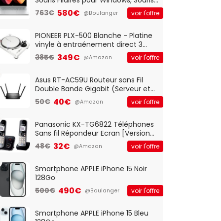
Optique Filaire, Connexion USB Plug
580€
763€
voir l'offre
@Boulanger
And Play, Confortable, Taille
Standard, PC/Portable, Clavier
QWERTY UK - Noir
PIONEER PLX-500 Blanche - Platine
vinyle à entraénement direct 3
vitesses (33-45-78 trs/min) avec
349€
385€
voir l'offre
@Amazon
pre-ampli intégré et port USB
Asus RT-AC59U Routeur sans Fil
Double Bande Gigabit (Serveur et
Client VPN, Triple Vlan, Mode Point
40€
50€
voir l'offre
@Amazon
d'accès et Bridge, contrôle
Parental, Qos)
Panasonic KX-TG6822 Téléphones
Sans fil Répondeur Ecran [Version
Française]
32€
48€
voir l'offre
@Amazon
Smartphone APPLE iPhone 15 Noir
128Go
490€
500€
voir l'offre
@Boulanger
Smartphone APPLE iPhone 15 Bleu