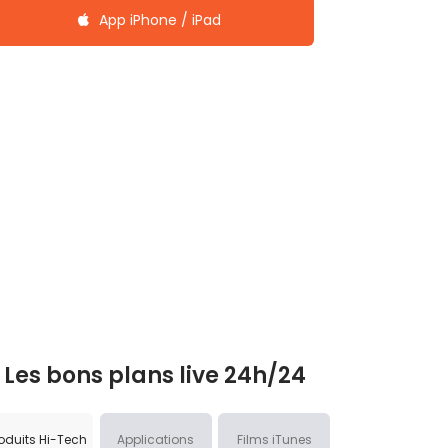
App iPhone / iPad
Les bons plans live 24h/24
oduits Hi-Tech
Applications
Films iTunes