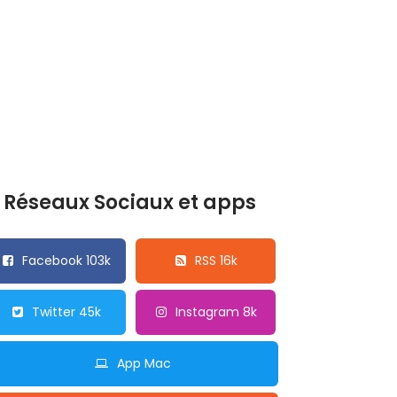
Réseaux Sociaux et apps
Facebook 103k
RSS 16k
Twitter 45k
Instagram 8k
App Mac