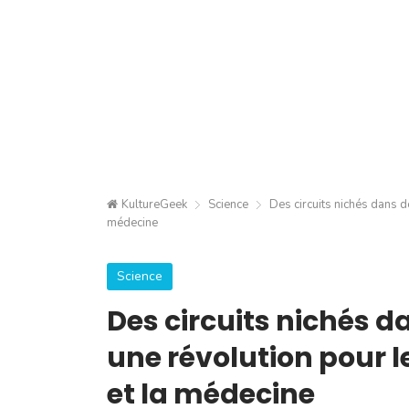
KultureGeek
Science
Des circuits nichés dans d
médecine
Science
Des circuits nichés da
une révolution pour 
et la médecine