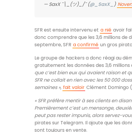
— SaxX ¯\_(ツ)_/¯ (
@_SaxX_
)
Novem
SFR est ensuite intervenu et
a nié
avoir fai
donc comprendre que les 3,6 millions de d
septembre, SFR
a confirmé
un gros pirata
Le groupe de hackers a donc réagi au déme
gratuitement les données des 3,6 millions 
que c’est bien eux qui avaient raison et
SFR ne collait en rien avec les 50 000 d
semaines »
,
fait valoir
Clément Domingo (S
« SFR préfère mentir à ses clients en di
Premièrement c’est un mensonge, deuxiè
peut pas rester impunis, alors servez-vous
pirates sur Telegram. Il ajoute que les do
sont toujours en vente.