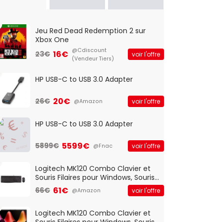
Jeu Red Dead Redemption 2 sur
Xbox One
@Cdiscount
16€
23€
voir l'offre
(Vendeur Tiers)
HP USB-C to USB 3.0 Adapter
20€
26€
voir l'offre
@Amazon
HP USB-C to USB 3.0 Adapter
5599€
5899€
voir l'offre
@Fnac
Logitech MK120 Combo Clavier et
Souris Filaires pour Windows, Souris
Optique Filaire, Connexion USB Plug
61€
66€
voir l'offre
@Amazon
And Play, Confortable, Taille
Standard, PC/Portable, Clavier
QWERTY UK - Noir
Logitech MK120 Combo Clavier et
Souris Filaires pour Windows, Souris