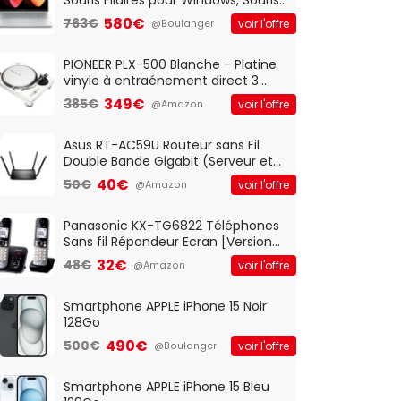
Optique Filaire, Connexion USB Plug
580€
763€
voir l'offre
@Boulanger
And Play, Confortable, Taille
Standard, PC/Portable, Clavier
QWERTY UK - Noir
PIONEER PLX-500 Blanche - Platine
vinyle à entraénement direct 3
vitesses (33-45-78 trs/min) avec
349€
385€
voir l'offre
@Amazon
pre-ampli intégré et port USB
Asus RT-AC59U Routeur sans Fil
Double Bande Gigabit (Serveur et
Client VPN, Triple Vlan, Mode Point
40€
50€
voir l'offre
@Amazon
d'accès et Bridge, contrôle
Parental, Qos)
Panasonic KX-TG6822 Téléphones
Sans fil Répondeur Ecran [Version
Française]
32€
48€
voir l'offre
@Amazon
Smartphone APPLE iPhone 15 Noir
128Go
490€
500€
voir l'offre
@Boulanger
Smartphone APPLE iPhone 15 Bleu