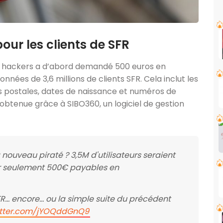
our les clients de SFR
 de hackers a d’abord demandé 500 euros en
ées de 3,6 millions de clients SFR. Cela inclut les
 postales, dates de naissance et numéros de
obtenue grâce à SIBO360, un logiciel de gestion
nouveau piraté ? 3,5M d'utilisateurs seraient
r seulement 500€ payables en
 SFR… encore… ou la simple suite du précédent
witter.com/jYOQddGnQ9