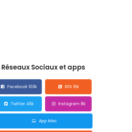
Réseaux Sociaux et apps
Facebook 103k
RSS 16k
Twitter 45k
Instagram 8k
App Mac