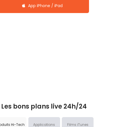
App iPhone / iPad
Les bons plans live 24h/24
oduits Hi-Tech
Applications
Films iTunes