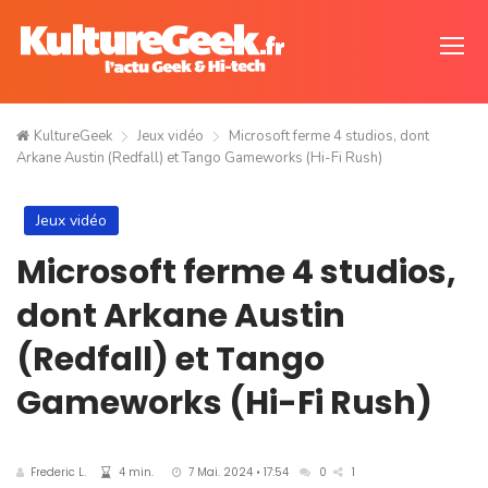
KultureGeek
Jeux vidéo
Microsoft ferme 4 studios, dont
Arkane Austin (Redfall) et Tango Gameworks (Hi-Fi Rush)
Jeux vidéo
Microsoft ferme 4 studios,
dont Arkane Austin
(Redfall) et Tango
Gameworks (Hi-Fi Rush)
Frederic L.
4 min.
7 Mai. 2024 • 17:54
0
1