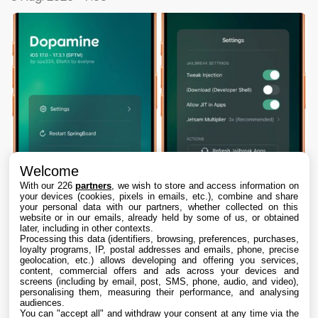
Welcome
With our 226
partners
, we wish to store and access information on
your devices (cookies, pixels in emails, etc.), combine and share
your personal data with our partners, whether collected on this
website or in our emails, already held by some of us, or obtained
later, including in other contexts.
Processing this data (identifiers, browsing, preferences, purchases,
loyalty programs, IP, postal addresses and emails, phone, precise
geolocation, etc.) allows developing and offering you services,
content, commercial offers and ads across your devices and
Dopamine 3, le jailbreak pour iOS 26 sur
screens (including by email, post, SMS, phone, audio, and video),
iPhone, est disponible
personalising them, measuring their performance, and analysing
audiences.
You can "accept all" and withdraw your consent at any time via the