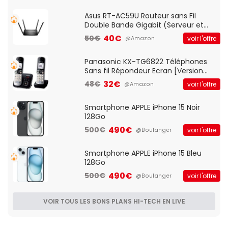
Asus RT-AC59U Routeur sans Fil
Double Bande Gigabit (Serveur et
Client VPN, Triple Vlan, Mode Point
40€
50€
voir l'offre
@Amazon
d'accès et Bridge, contrôle Parental,
Qos)
Panasonic KX-TG6822 Téléphones
Sans fil Répondeur Ecran [Version
Française]
32€
48€
voir l'offre
@Amazon
Smartphone APPLE iPhone 15 Noir
128Go
490€
500€
voir l'offre
@Boulanger
Smartphone APPLE iPhone 15 Bleu
128Go
490€
500€
voir l'offre
@Boulanger
VOIR TOUS LES BONS PLANS HI-TECH EN LIVE