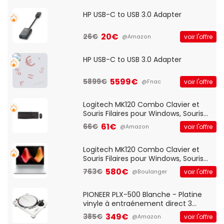
HP USB-C to USB 3.0 Adapter
20€
26€
voir l'offre
@Amazon
HP USB-C to USB 3.0 Adapter
5599€
5899€
voir l'offre
@Fnac
Logitech MK120 Combo Clavier et
Souris Filaires pour Windows, Souris
Optique Filaire, Connexion USB Plug
61€
66€
voir l'offre
@Amazon
And Play, Confortable, Taille
Standard, PC/Portable, Clavier
QWERTY UK - Noir
Logitech MK120 Combo Clavier et
Souris Filaires pour Windows, Souris
Optique Filaire, Connexion USB Plug
580€
763€
voir l'offre
@Boulanger
And Play, Confortable, Taille
Standard, PC/Portable, Clavier
QWERTY UK - Noir
PIONEER PLX-500 Blanche - Platine
vinyle à entraénement direct 3
vitesses (33-45-78 trs/min) avec
349€
385€
voir l'offre
@Amazon
pre-ampli intégré et port USB