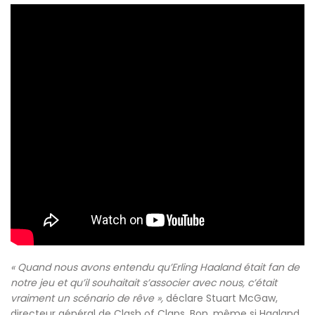
« Quand nous avons entendu qu’Erling Haaland était fan de
notre jeu et qu’il souhaitait s’associer avec nous, c’était
vraiment un scénario de rêve »,
déclare Stuart McGaw,
directeur général de Clash of Clans. Bon, même si Haaland