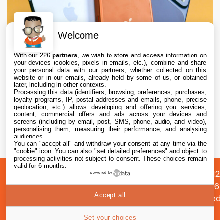
Welcome
With our 226
partners
, we wish to store and access information on
your devices (cookies, pixels in emails, etc.), combine and share
your personal data with our partners, whether collected on this
website or in our emails, already held by some of us, or obtained
later, including in other contexts.
Processing this data (identifiers, browsing, preferences, purchases,
loyalty programs, IP, postal addresses and emails, phone, precise
geolocation, etc.) allows developing and offering you services,
content, commercial offers and ads across your devices and
Apple augmente les valeurs de reprise des
screens (including by email, post, SMS, phone, audio, and video),
iPhone, iPad, Mac et Apple Watch
personalising them, measuring their performance, and analysing
audiences.
You can "accept all" and withdraw your consent at any time via the
6 Aug. 2026 • 19:02
"cookie" icon
. You can also "set detailed preferences" and object to
processing activities not subject to consent. These choices remain
valid for 6 months.
A
Préférences
Confidentialité
© 2012
powered by
propos
cookies
2026
Accept all
i2CMed
|
Set your choices