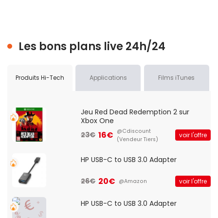
Les bons plans live 24h/24
Produits Hi-Tech
Applications
Films iTunes
Jeu Red Dead Redemption 2 sur
Xbox One
@Cdiscount
16€
23€
voir l'offre
(Vendeur Tiers)
HP USB-C to USB 3.0 Adapter
20€
26€
voir l'offre
@Amazon
HP USB-C to USB 3.0 Adapter