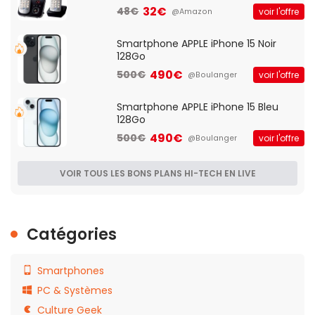
Française]
32€
48€
voir l'offre
@Amazon
Smartphone APPLE iPhone 15 Noir
128Go
490€
500€
voir l'offre
@Boulanger
Smartphone APPLE iPhone 15 Bleu
128Go
490€
500€
voir l'offre
@Boulanger
VOIR TOUS LES BONS PLANS HI-TECH EN LIVE
Catégories
Smartphones
PC & Systèmes
Culture Geek