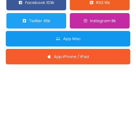
Facebook 103k
RSS 16k
Twitter 45k
Instagram 8k
App Mac
App iPhone / iPad