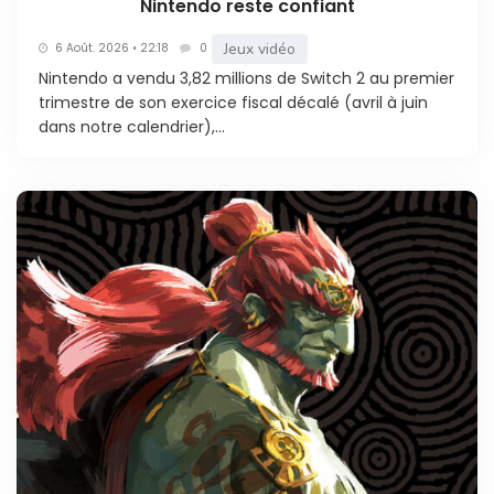
Nintendo reste confiant
Jeux vidéo
6 Août. 2026 • 22:18
0
Nintendo a vendu 3,82 millions de Switch 2 au premier
trimestre de son exercice fiscal décalé (avril à juin
dans notre calendrier),...