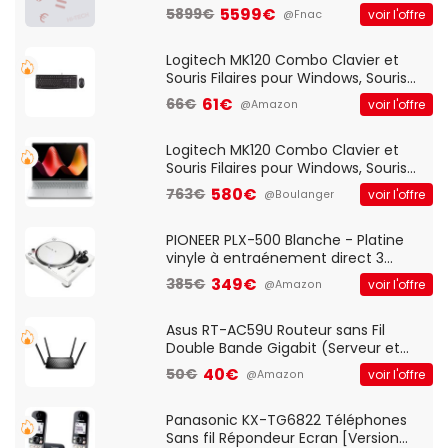
5599€
5899€
voir l'offre
@Fnac
Logitech MK120 Combo Clavier et
Souris Filaires pour Windows, Souris
Optique Filaire, Connexion USB Plug
61€
66€
voir l'offre
@Amazon
And Play, Confortable, Taille
Standard, PC/Portable, Clavier
QWERTY UK - Noir
Logitech MK120 Combo Clavier et
Souris Filaires pour Windows, Souris
Optique Filaire, Connexion USB Plug
580€
763€
voir l'offre
@Boulanger
And Play, Confortable, Taille
Standard, PC/Portable, Clavier
QWERTY UK - Noir
PIONEER PLX-500 Blanche - Platine
vinyle à entraénement direct 3
vitesses (33-45-78 trs/min) avec
349€
385€
voir l'offre
@Amazon
pre-ampli intégré et port USB
Asus RT-AC59U Routeur sans Fil
Double Bande Gigabit (Serveur et
Client VPN, Triple Vlan, Mode Point
40€
50€
voir l'offre
@Amazon
d'accès et Bridge, contrôle Parental,
Qos)
Panasonic KX-TG6822 Téléphones
Sans fil Répondeur Ecran [Version