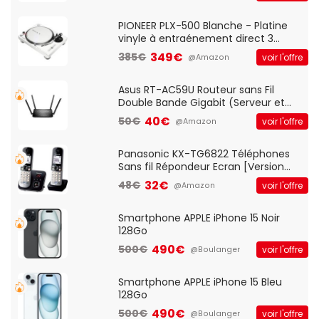
And Play, Confortable, Taille
Standard, PC/Portable, Clavier
QWERTY UK - Noir
PIONEER PLX-500 Blanche - Platine
vinyle à entraénement direct 3
vitesses (33-45-78 trs/min) avec
349€
385€
voir l'offre
@Amazon
pre-ampli intégré et port USB
Asus RT-AC59U Routeur sans Fil
Double Bande Gigabit (Serveur et
Client VPN, Triple Vlan, Mode Point
40€
50€
voir l'offre
@Amazon
d'accès et Bridge, contrôle Parental,
Qos)
Panasonic KX-TG6822 Téléphones
Sans fil Répondeur Ecran [Version
Française]
32€
48€
voir l'offre
@Amazon
Smartphone APPLE iPhone 15 Noir
128Go
490€
500€
voir l'offre
@Boulanger
Smartphone APPLE iPhone 15 Bleu
128Go
490€
500€
voir l'offre
@Boulanger