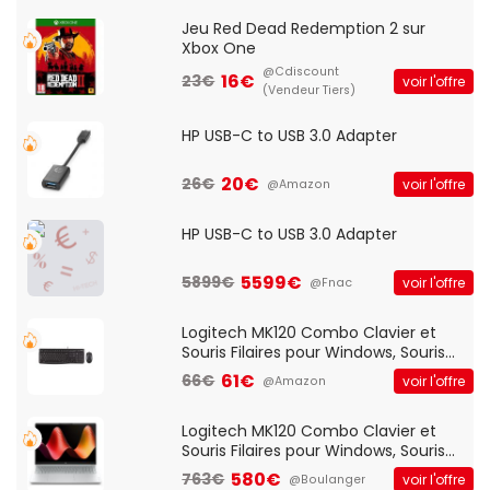
Jeu Red Dead Redemption 2 sur
Xbox One
@Cdiscount
16€
23€
voir l'offre
(Vendeur Tiers)
HP USB-C to USB 3.0 Adapter
20€
26€
voir l'offre
@Amazon
HP USB-C to USB 3.0 Adapter
5599€
5899€
voir l'offre
@Fnac
Logitech MK120 Combo Clavier et
Souris Filaires pour Windows, Souris
Optique Filaire, Connexion USB Plug
61€
66€
voir l'offre
@Amazon
And Play, Confortable, Taille
Standard, PC/Portable, Clavier
QWERTY UK - Noir
Logitech MK120 Combo Clavier et
Souris Filaires pour Windows, Souris
Optique Filaire, Connexion USB Plug
580€
763€
voir l'offre
@Boulanger