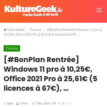
KultureGeek
Promos
[#BonPlan Rentrée] Windows 11 pro à
10,25€, Office 2021 Pro à 25,61€ (5 licences à 67€), …
Promos
[#BonPlan Rentrée]
Windows 11 pro à 10,25€,
Office 2021 Pro à 25,61€ (5
licences à 67€), …
Djib's
3 min.
7 Sep. 2023 • 0:11
0
1