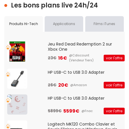
Les bons plans live 24h/24
Produits Hi-Tech
Applications
Films iTunes
Jeu Red Dead Redemption 2 sur
Xbox One
@Cdiscount
16€
23€
voir l'offre
(Vendeur Tiers)
HP USB-C to USB 3.0 Adapter
20€
26€
voir l'offre
@Amazon
HP USB-C to USB 3.0 Adapter
5599€
5899€
voir l'offre
@Fnac
Logitech MK120 Combo Clavier et