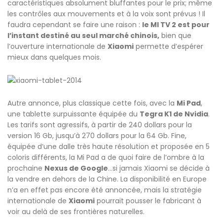
caractéristiques absolument bluffantes pour le prix; même
les contrôles aux mouvements et à la voix sont prévus ! Il
faudra cependant se faire une raison :
le MI TV 2 est pour
l’instant destiné au seul marché chinois,
bien que
l’ouverture internationale de
Xiaomi
permette d’espérer
mieux dans quelques mois.
Autre annonce, plus classique cette fois, avec la
Mi Pad
,
une tablette surpuissante équipée du
Tegra K1 de Nvidia
.
Les tarifs sont agressifs, à partir de 240 dollars pour la
version 16 Gb, jusqu’à 270 dollars pour la 64 Gb. Fine,
équipée d’une dalle très haute résolution et proposée en 5
coloris différents, la Mi Pad a de quoi faire de l’ombre à la
prochaine
Nexus de Google
…si jamais Xiaomi se décide à
la vendre en dehors de la Chine. La disponibilité en Europe
n’a en effet pas encore été annoncée, mais la stratégie
internationale de
Xiaomi
pourrait pousser le fabricant à
voir au delà de ses frontières naturelles.