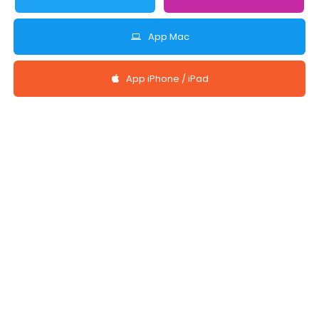
App Mac
App iPhone / iPad