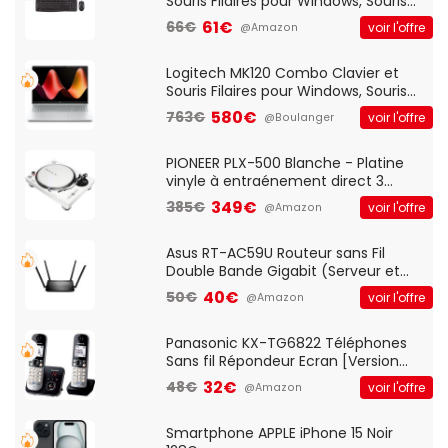
Souris Filaires pour Windows, Souris
Optique Filaire, Connexion USB Plug
61€
66€
voir l'offre
@Amazon
And Play, Confortable, Taille
Standard, PC/Portable, Clavier
QWERTY UK - Noir
Logitech MK120 Combo Clavier et
Souris Filaires pour Windows, Souris
Optique Filaire, Connexion USB Plug
580€
763€
voir l'offre
@Boulanger
And Play, Confortable, Taille
Standard, PC/Portable, Clavier
QWERTY UK - Noir
PIONEER PLX-500 Blanche - Platine
vinyle à entraénement direct 3
vitesses (33-45-78 trs/min) avec
349€
385€
voir l'offre
@Amazon
pre-ampli intégré et port USB
Asus RT-AC59U Routeur sans Fil
Double Bande Gigabit (Serveur et
Client VPN, Triple Vlan, Mode Point
40€
50€
voir l'offre
@Amazon
d'accès et Bridge, contrôle Parental,
Qos)
Panasonic KX-TG6822 Téléphones
Sans fil Répondeur Ecran [Version
Française]
32€
48€
voir l'offre
@Amazon
Smartphone APPLE iPhone 15 Noir