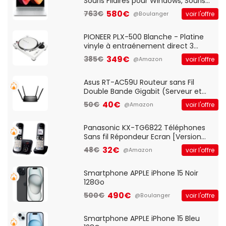
Souris Filaires pour Windows, Souris
Optique Filaire, Connexion USB Plug
580€
763€
voir l'offre
@Boulanger
And Play, Confortable, Taille
Standard, PC/Portable, Clavier
QWERTY UK - Noir
PIONEER PLX-500 Blanche - Platine
vinyle à entraénement direct 3
vitesses (33-45-78 trs/min) avec
349€
385€
voir l'offre
@Amazon
pre-ampli intégré et port USB
Asus RT-AC59U Routeur sans Fil
Double Bande Gigabit (Serveur et
Client VPN, Triple Vlan, Mode Point
40€
50€
voir l'offre
@Amazon
d'accès et Bridge, contrôle Parental,
Qos)
Panasonic KX-TG6822 Téléphones
Sans fil Répondeur Ecran [Version
Française]
32€
48€
voir l'offre
@Amazon
Smartphone APPLE iPhone 15 Noir
128Go
490€
500€
voir l'offre
@Boulanger
Smartphone APPLE iPhone 15 Bleu