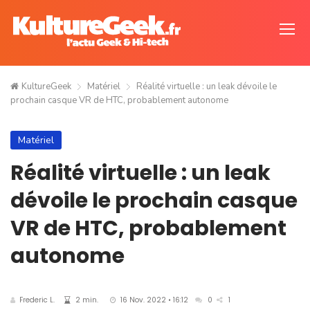
KultureGeek
Matériel
Réalité virtuelle : un leak dévoile le
prochain casque VR de HTC, probablement autonome
Matériel
Réalité virtuelle : un leak
dévoile le prochain casque
VR de HTC, probablement
autonome
Frederic L.
2 min.
16 Nov. 2022 • 16:12
0
1