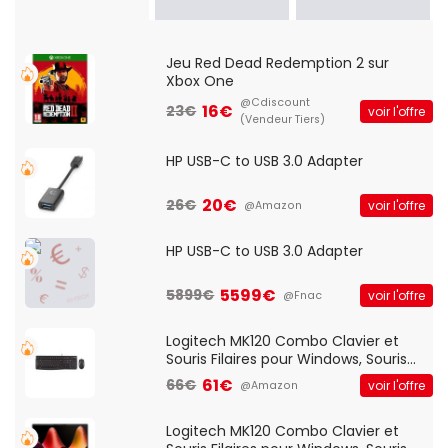
Jeu Red Dead Redemption 2 sur
Xbox One
@Cdiscount
16€
23€
voir l'offre
(Vendeur Tiers)
HP USB-C to USB 3.0 Adapter
20€
26€
voir l'offre
@Amazon
HP USB-C to USB 3.0 Adapter
5599€
5899€
voir l'offre
@Fnac
Logitech MK120 Combo Clavier et
Souris Filaires pour Windows, Souris
Optique Filaire, Connexion USB Plug
61€
66€
voir l'offre
@Amazon
And Play, Confortable, Taille
Standard, PC/Portable, Clavier
QWERTY UK - Noir
Logitech MK120 Combo Clavier et