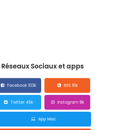
Réseaux Sociaux et apps
Facebook 103k
RSS 16k
Twitter 45k
Instagram 8k
App Mac