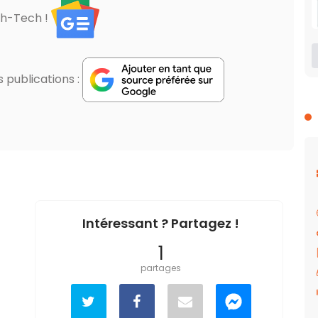
gh-Tech !
publications :
Intéressant ? Partagez !
1
partages