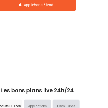
App iPhone / iPad
Les bons plans live 24h/24
oduits Hi-Tech
Applications
Films iTunes