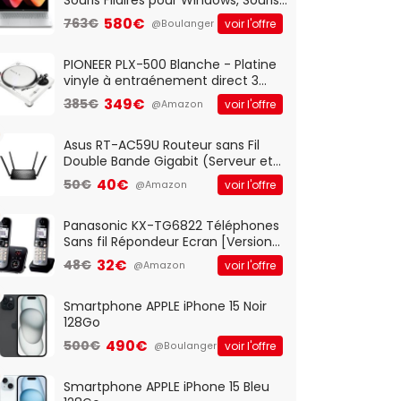
Optique Filaire, Connexion USB Plug
580€
763€
voir l'offre
@Boulanger
And Play, Confortable, Taille
Standard, PC/Portable, Clavier
QWERTY UK - Noir
PIONEER PLX-500 Blanche - Platine
vinyle à entraénement direct 3
vitesses (33-45-78 trs/min) avec
349€
385€
voir l'offre
@Amazon
pre-ampli intégré et port USB
Asus RT-AC59U Routeur sans Fil
Double Bande Gigabit (Serveur et
Client VPN, Triple Vlan, Mode Point
40€
50€
voir l'offre
@Amazon
d'accès et Bridge, contrôle
Parental, Qos)
Panasonic KX-TG6822 Téléphones
Sans fil Répondeur Ecran [Version
Française]
32€
48€
voir l'offre
@Amazon
Smartphone APPLE iPhone 15 Noir
128Go
490€
500€
voir l'offre
@Boulanger
Smartphone APPLE iPhone 15 Bleu