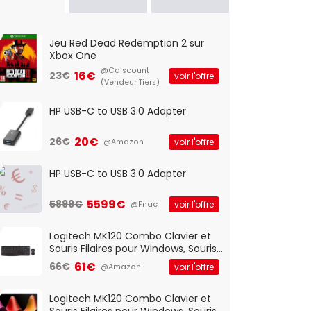
Jeu Red Dead Redemption 2 sur
Xbox One
@Cdiscount
16€
23€
voir l'offre
(Vendeur Tiers)
HP USB-C to USB 3.0 Adapter
20€
26€
voir l'offre
@Amazon
HP USB-C to USB 3.0 Adapter
5599€
5899€
voir l'offre
@Fnac
Logitech MK120 Combo Clavier et
Souris Filaires pour Windows, Souris
Optique Filaire, Connexion USB Plug
61€
66€
voir l'offre
@Amazon
And Play, Confortable, Taille
Standard, PC/Portable, Clavier
QWERTY UK - Noir
Logitech MK120 Combo Clavier et
Souris Filaires pour Windows, Souris