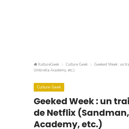
KultureGeek
Culture Geek
Geeked Week : un tra
Umbrella Academy, etc.)
Culture Geek
Geeked Week : un trail
de Netflix (Sandman
Academy, etc.)