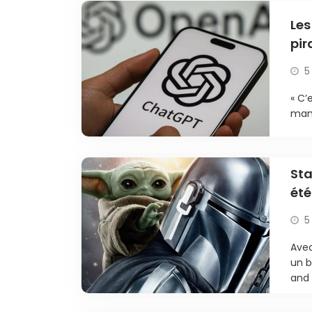
Les
pir
5
« C’
mani
Sta
été
5
Avec
un b
and 