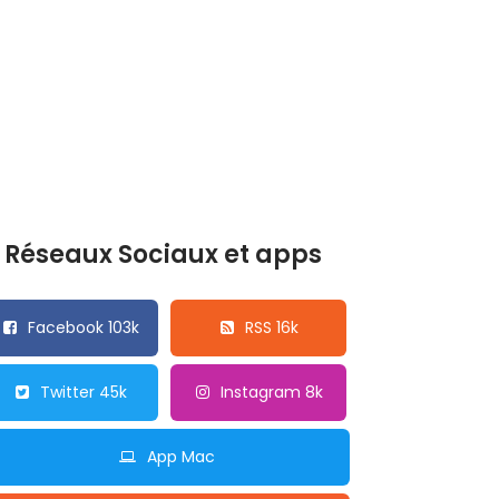
Réseaux Sociaux et apps
Facebook 103k
RSS 16k
Twitter 45k
Instagram 8k
App Mac