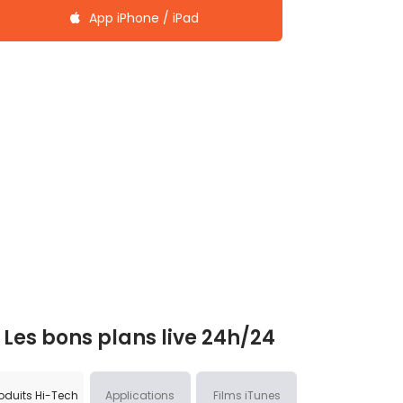
App iPhone / iPad
Les bons plans live 24h/24
oduits Hi-Tech
Applications
Films iTunes