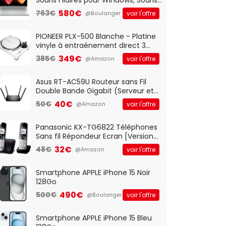
Optique Filaire, Connexion USB Plug
580€
763€
voir l'offre
@Boulanger
And Play, Confortable, Taille
Standard, PC/Portable, Clavier
QWERTY UK - Noir
PIONEER PLX-500 Blanche - Platine
vinyle à entraénement direct 3
vitesses (33-45-78 trs/min) avec
349€
385€
voir l'offre
@Amazon
pre-ampli intégré et port USB
Asus RT-AC59U Routeur sans Fil
Double Bande Gigabit (Serveur et
Client VPN, Triple Vlan, Mode Point
40€
50€
voir l'offre
@Amazon
d'accès et Bridge, contrôle
Parental, Qos)
Panasonic KX-TG6822 Téléphones
Sans fil Répondeur Ecran [Version
Française]
32€
48€
voir l'offre
@Amazon
Smartphone APPLE iPhone 15 Noir
128Go
490€
500€
voir l'offre
@Boulanger
Smartphone APPLE iPhone 15 Bleu