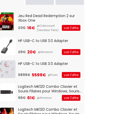
Jeu Red Dead Redemption 2 sur
Xbox One
@Cdiscount
16€
23€
voir l'offre
(Vendeur Tiers)
HP USB-C to USB 3.0 Adapter
20€
26€
voir l'offre
@Amazon
HP USB-C to USB 3.0 Adapter
5599€
5899€
voir l'offre
@Fnac
Logitech MK120 Combo Clavier et
Souris Filaires pour Windows, Souris
Optique Filaire, Connexion USB Plug
61€
66€
voir l'offre
@Amazon
And Play, Confortable, Taille
Standard, PC/Portable, Clavier
QWERTY UK - Noir
Logitech MK120 Combo Clavier et
Souris Filaires pour Windows, Souris