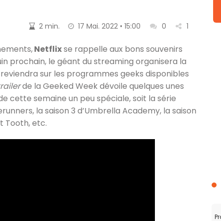
2 min.
17 Mai. 2022 • 15:00
0
1
nnements,
Netflix
se rappelle aux bons souvenirs
 juin prochain, le géant du streaming organisera la
i reviendra sur les programmes geeks disponibles
trailer
de la Geeked Week dévoile quelques unes
de cette semaine un peu spéciale, soit la série
unners, la saison 3 d’Umbrella Academy, la saison
t Tooth, etc.
Pr