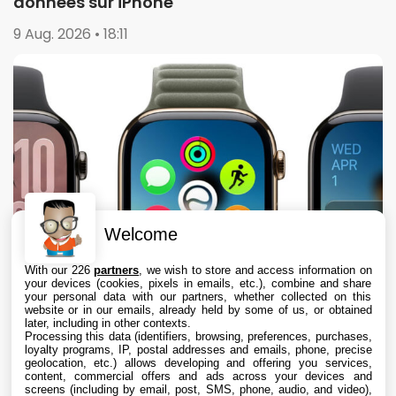
données sur iPhone
9 Aug. 2026 • 18:11
Welcome
With our 226
partners
, we wish to store and access information on
your devices (cookies, pixels in emails, etc.), combine and share
your personal data with our partners, whether collected on this
website or in our emails, already held by some of us, or obtained
later, including in other contexts.
Processing this data (identifiers, browsing, preferences, purchases,
loyalty programs, IP, postal addresses and emails, phone, precise
geolocation, etc.) allows developing and offering you services,
content, commercial offers and ads across your devices and
Apple envisage une refonte radicale de
screens (including by email, post, SMS, phone, audio, and video),