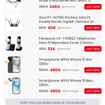
vinyle à entraénement direct 3
vitesses (33-45-78 trs/min) avec
349€
385€
voir l'offre
@Amazon
pre-ampli intégré et port USB
Asus RT-AC59U Routeur sans Fil
Double Bande Gigabit (Serveur et
Client VPN, Triple Vlan, Mode Point
40€
50€
voir l'offre
@Amazon
d'accès et Bridge, contrôle Parental,
Qos)
Panasonic KX-TG6822 Téléphones
Sans fil Répondeur Ecran [Version
Française]
32€
48€
voir l'offre
@Amazon
Smartphone APPLE iPhone 15 Noir
128Go
490€
500€
voir l'offre
@Boulanger
Smartphone APPLE iPhone 15 Bleu
128Go
490€
500€
voir l'offre
@Boulanger
VOIR TOUS LES BONS PLANS HI-TECH EN LIVE