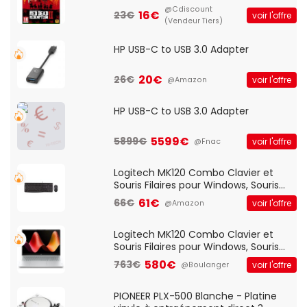
@Cdiscount
16€
23€
voir l'offre
(Vendeur Tiers)
HP USB-C to USB 3.0 Adapter
20€
26€
voir l'offre
@Amazon
HP USB-C to USB 3.0 Adapter
5599€
5899€
voir l'offre
@Fnac
Logitech MK120 Combo Clavier et
Souris Filaires pour Windows, Souris
Optique Filaire, Connexion USB Plug
61€
66€
voir l'offre
@Amazon
And Play, Confortable, Taille
Standard, PC/Portable, Clavier
QWERTY UK - Noir
Logitech MK120 Combo Clavier et
Souris Filaires pour Windows, Souris
Optique Filaire, Connexion USB Plug
580€
763€
voir l'offre
@Boulanger
And Play, Confortable, Taille
Standard, PC/Portable, Clavier
QWERTY UK - Noir
PIONEER PLX-500 Blanche - Platine