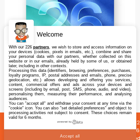
Welcome
With our 226
partners
, we wish to store and access information on
your devices (cookies, pixels in emails, etc.), combine and share
your personal data with our partners, whether collected on this
website or in our emails, already held by some of us, or obtained
later, including in other contexts.
Processing this data (identifiers, browsing, preferences, purchases,
loyalty programs, IP, postal addresses and emails, phone, precise
geolocation, etc.) allows developing and offering you services,
content, commercial offers and ads across your devices and
Apple teste iOS 26.6.1 sur iPhone pour des
screens (including by email, post, SMS, phone, audio, and video),
correctifs
personalising them, measuring their performance, and analysing
audiences.
You can "accept all" and withdraw your consent at any time via the
7 Aug. 2026 • 16:35
"cookie" icon
. You can also "set detailed preferences" and object to
processing activities not subject to consent. These choices remain
valid for 6 months.
A
Préférences
Confidentialité
© 2012
powered by
propos
cookies
2026
Accept all
i2CMed