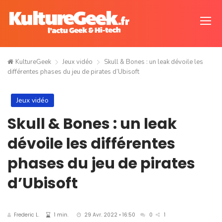
KultureGeek
Jeux vidéo
Skull & Bones : un leak dévoile les
différentes phases du jeu de pirates d’Ubisoft
Jeux vidéo
Skull & Bones : un leak
dévoile les différentes
phases du jeu de pirates
d’Ubisoft
Frederic L.
1 min.
29 Avr. 2022 • 16:50
0
1