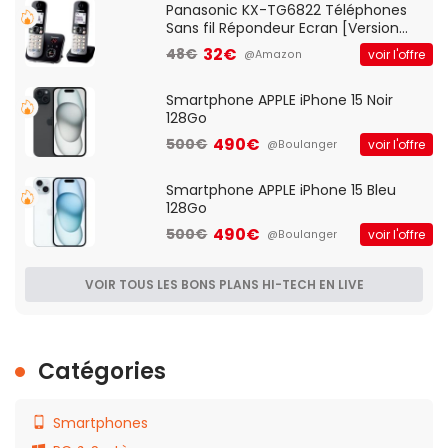
Panasonic KX-TG6822 Téléphones
Sans fil Répondeur Ecran [Version
Française]
32€
48€
voir l'offre
@Amazon
Smartphone APPLE iPhone 15 Noir
128Go
490€
500€
voir l'offre
@Boulanger
Smartphone APPLE iPhone 15 Bleu
128Go
490€
500€
voir l'offre
@Boulanger
VOIR TOUS LES BONS PLANS HI-TECH EN LIVE
Catégories
Smartphones