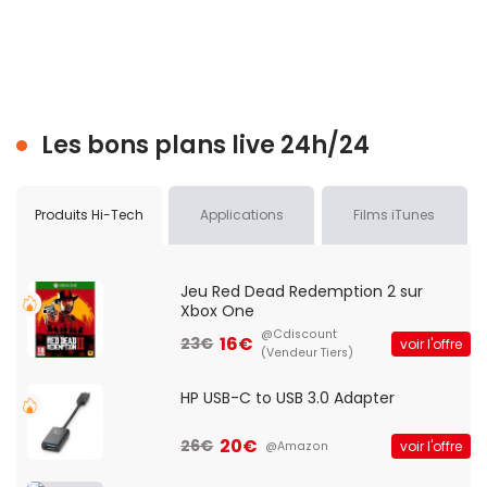
Les bons plans live 24h/24
Produits Hi-Tech
Applications
Films iTunes
Jeu Red Dead Redemption 2 sur
Xbox One
@Cdiscount
16€
23€
voir l'offre
(Vendeur Tiers)
HP USB-C to USB 3.0 Adapter
20€
26€
voir l'offre
@Amazon