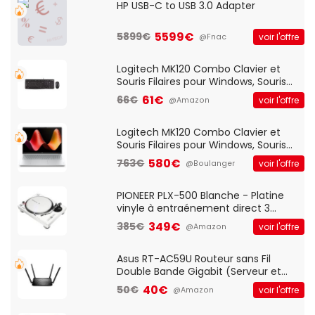
HP USB-C to USB 3.0 Adapter
5599€
5899€
voir l'offre
@Fnac
Logitech MK120 Combo Clavier et
Souris Filaires pour Windows, Souris
Optique Filaire, Connexion USB Plug
61€
66€
voir l'offre
@Amazon
And Play, Confortable, Taille
Standard, PC/Portable, Clavier
QWERTY UK - Noir
Logitech MK120 Combo Clavier et
Souris Filaires pour Windows, Souris
Optique Filaire, Connexion USB Plug
580€
763€
voir l'offre
@Boulanger
And Play, Confortable, Taille
Standard, PC/Portable, Clavier
QWERTY UK - Noir
PIONEER PLX-500 Blanche - Platine
vinyle à entraénement direct 3
vitesses (33-45-78 trs/min) avec
349€
385€
voir l'offre
@Amazon
pre-ampli intégré et port USB
Asus RT-AC59U Routeur sans Fil
Double Bande Gigabit (Serveur et
Client VPN, Triple Vlan, Mode Point
40€
50€
voir l'offre
@Amazon
d'accès et Bridge, contrôle Parental,
Qos)