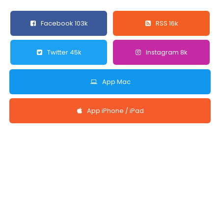
Facebook 103k
RSS 16k
Twitter 45k
Instagram 8k
App Mac
App iPhone / iPad