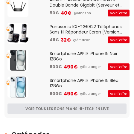
Double Bande Gigabit (Serveur et
Client VPN, Triple Vlan, Mode Point
40€
50€
voir l'offre
@Amazon
d'accès et Bridge, contrôle Parental,
Qos)
Panasonic KX-TG6822 Téléphones
Sans fil Répondeur Ecran [Version
Française]
32€
48€
voir l'offre
@Amazon
Smartphone APPLE iPhone 15 Noir
128Go
490€
500€
voir l'offre
@Boulanger
Smartphone APPLE iPhone 15 Bleu
128Go
490€
500€
voir l'offre
@Boulanger
VOIR TOUS LES BONS PLANS HI-TECH EN LIVE