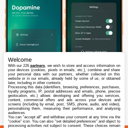
Welcome
With our 226
partners
, we wish to store and access information on
your devices (cookies, pixels in emails, etc.), combine and share
your personal data with our partners, whether collected on this
website or in our emails, already held by some of us, or obtained
later, including in other contexts.
Processing this data (identifiers, browsing, preferences, purchases,
loyalty programs, IP, postal addresses and emails, phone, precise
geolocation, etc.) allows developing and offering you services,
content, commercial offers and ads across your devices and
Dopamine 3, le jailbreak pour iOS 26 sur
screens (including by email, post, SMS, phone, audio, and video),
iPhone, est disponible
personalising them, measuring their performance, and analysing
audiences.
You can "accept all" and withdraw your consent at any time via the
7 Aug. 2026 • 22:44
"cookie" icon
. You can also "set detailed preferences" and object to
processing activities not subject to consent. These choices remain