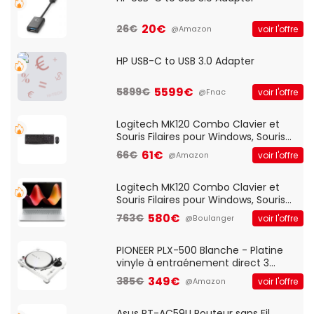
20€
26€
voir l'offre
@Amazon
HP USB-C to USB 3.0 Adapter
5599€
5899€
voir l'offre
@Fnac
Logitech MK120 Combo Clavier et
Souris Filaires pour Windows, Souris
Optique Filaire, Connexion USB Plug
61€
66€
voir l'offre
@Amazon
And Play, Confortable, Taille
Standard, PC/Portable, Clavier
QWERTY UK - Noir
Logitech MK120 Combo Clavier et
Souris Filaires pour Windows, Souris
Optique Filaire, Connexion USB Plug
580€
763€
voir l'offre
@Boulanger
And Play, Confortable, Taille
Standard, PC/Portable, Clavier
QWERTY UK - Noir
PIONEER PLX-500 Blanche - Platine
vinyle à entraénement direct 3
vitesses (33-45-78 trs/min) avec
349€
385€
voir l'offre
@Amazon
pre-ampli intégré et port USB
Asus RT-AC59U Routeur sans Fil