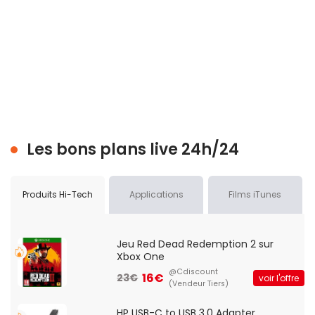
Les bons plans live 24h/24
Produits Hi-Tech
Applications
Films iTunes
Jeu Red Dead Redemption 2 sur
Xbox One
@Cdiscount
16€
23€
voir l'offre
(Vendeur Tiers)
HP USB-C to USB 3.0 Adapter