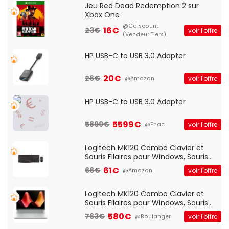
Jeu Red Dead Redemption 2 sur
Xbox One
@Cdiscount
16€
23€
voir l'offre
(Vendeur Tiers)
HP USB-C to USB 3.0 Adapter
20€
26€
voir l'offre
@Amazon
HP USB-C to USB 3.0 Adapter
5599€
5899€
voir l'offre
@Fnac
Logitech MK120 Combo Clavier et
Souris Filaires pour Windows, Souris
Optique Filaire, Connexion USB Plug
61€
66€
voir l'offre
@Amazon
And Play, Confortable, Taille
Standard, PC/Portable, Clavier
QWERTY UK - Noir
Logitech MK120 Combo Clavier et
Souris Filaires pour Windows, Souris
Optique Filaire, Connexion USB Plug
580€
763€
voir l'offre
@Boulanger
And Play, Confortable, Taille