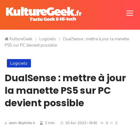
KultureGeek
Logiciels
DualSense : mettre à jour la manette
PS5 sur PC devient possible
Logiciels
DualSense : mettre à jour
la manette PS5 sur PC
devient possible
Jean-Baptiste A.
2 min.
20 Avr. 2022 • 18:40
0
2