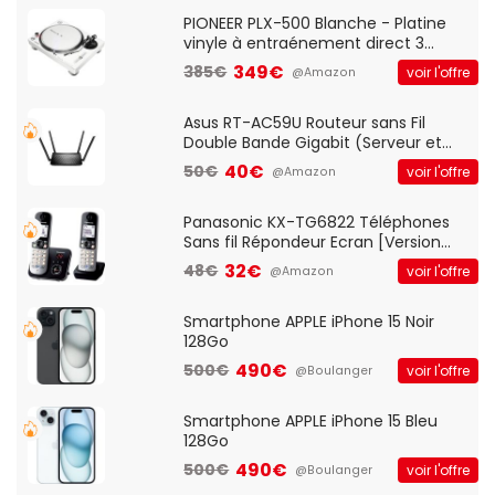
Standard, PC/Portable, Clavier
QWERTY UK - Noir
PIONEER PLX-500 Blanche - Platine
vinyle à entraénement direct 3
vitesses (33-45-78 trs/min) avec
349€
385€
voir l'offre
@Amazon
pre-ampli intégré et port USB
Asus RT-AC59U Routeur sans Fil
Double Bande Gigabit (Serveur et
Client VPN, Triple Vlan, Mode Point
40€
50€
voir l'offre
@Amazon
d'accès et Bridge, contrôle Parental,
Qos)
Panasonic KX-TG6822 Téléphones
Sans fil Répondeur Ecran [Version
Française]
32€
48€
voir l'offre
@Amazon
Smartphone APPLE iPhone 15 Noir
128Go
490€
500€
voir l'offre
@Boulanger
Smartphone APPLE iPhone 15 Bleu
128Go
490€
500€
voir l'offre
@Boulanger