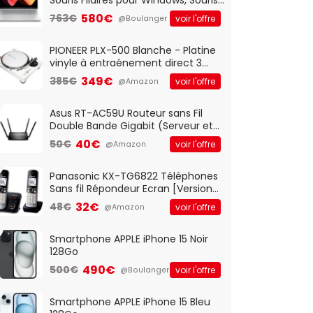
Optique Filaire, Connexion USB Plug
580€
763€
voir l'offre
@Boulanger
And Play, Confortable, Taille
Standard, PC/Portable, Clavier
QWERTY UK - Noir
PIONEER PLX-500 Blanche - Platine
vinyle à entraénement direct 3
vitesses (33-45-78 trs/min) avec
349€
385€
voir l'offre
@Amazon
pre-ampli intégré et port USB
Asus RT-AC59U Routeur sans Fil
Double Bande Gigabit (Serveur et
Client VPN, Triple Vlan, Mode Point
40€
50€
voir l'offre
@Amazon
d'accès et Bridge, contrôle
Parental, Qos)
Panasonic KX-TG6822 Téléphones
Sans fil Répondeur Ecran [Version
Française]
32€
48€
voir l'offre
@Amazon
Smartphone APPLE iPhone 15 Noir
128Go
490€
500€
voir l'offre
@Boulanger
Smartphone APPLE iPhone 15 Bleu