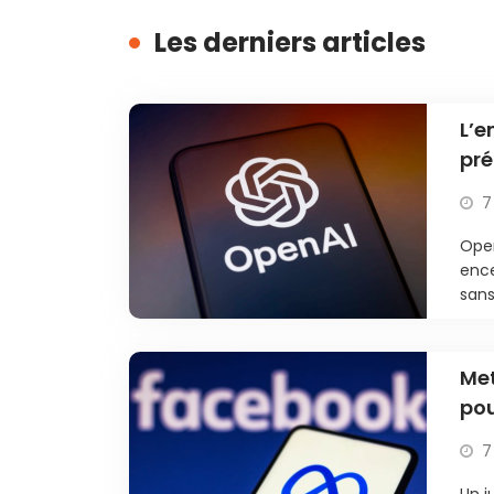
Les derniers articles
L’e
pré
7
Open
ence
sans
Met
pou
7