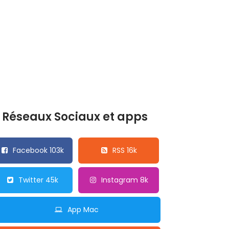
Réseaux Sociaux et apps
Facebook 103k
RSS 16k
Twitter 45k
Instagram 8k
App Mac