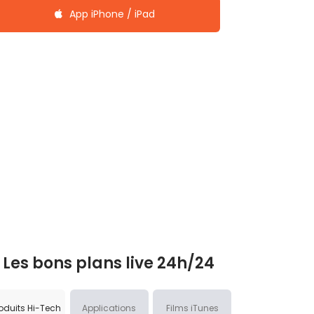
App iPhone / iPad
Les bons plans live 24h/24
oduits Hi-Tech
Applications
Films iTunes