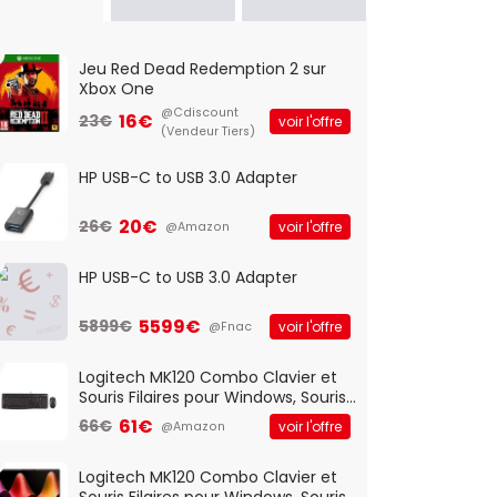
Jeu Red Dead Redemption 2 sur
Xbox One
@Cdiscount
16€
23€
voir l'offre
(Vendeur Tiers)
HP USB-C to USB 3.0 Adapter
20€
26€
voir l'offre
@Amazon
HP USB-C to USB 3.0 Adapter
5599€
5899€
voir l'offre
@Fnac
Logitech MK120 Combo Clavier et
Souris Filaires pour Windows, Souris
Optique Filaire, Connexion USB Plug
61€
66€
voir l'offre
@Amazon
And Play, Confortable, Taille
Standard, PC/Portable, Clavier
QWERTY UK - Noir
Logitech MK120 Combo Clavier et
Souris Filaires pour Windows, Souris