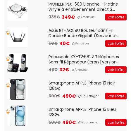
QWERTY UK - Noir
PIONEER PLX-500 Blanche - Platine
vinyle à entraénement direct 3
vitesses (33-45-78 trs/min) avec
349€
385€
voir l'offre
@Amazon
pre-ampli intégré et port USB
Asus RT-AC59U Routeur sans Fil
Double Bande Gigabit (Serveur et
Client VPN, Triple Vlan, Mode Point
40€
50€
voir l'offre
@Amazon
d'accès et Bridge, contrôle Parental,
Qos)
Panasonic KX-TG6822 Téléphones
Sans fil Répondeur Ecran [Version
Française]
32€
48€
voir l'offre
@Amazon
Smartphone APPLE iPhone 15 Noir
128Go
490€
500€
voir l'offre
@Boulanger
Smartphone APPLE iPhone 15 Bleu
128Go
490€
500€
voir l'offre
@Boulanger