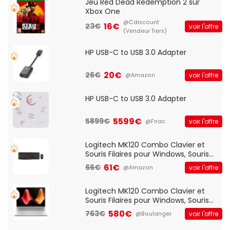
Jeu Red Dead Redemption 2 sur
Xbox One
@Cdiscount
16€
23€
voir l'offre
(Vendeur Tiers)
HP USB-C to USB 3.0 Adapter
20€
26€
voir l'offre
@Amazon
HP USB-C to USB 3.0 Adapter
5599€
5899€
voir l'offre
@Fnac
Logitech MK120 Combo Clavier et
Souris Filaires pour Windows, Souris
Optique Filaire, Connexion USB Plug
61€
66€
voir l'offre
@Amazon
And Play, Confortable, Taille
Standard, PC/Portable, Clavier
QWERTY UK - Noir
Logitech MK120 Combo Clavier et
Souris Filaires pour Windows, Souris
Optique Filaire, Connexion USB Plug
580€
763€
voir l'offre
@Boulanger
And Play, Confortable, Taille
Standard, PC/Portable, Clavier