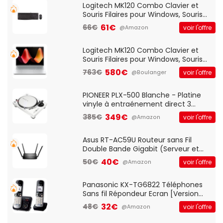
Logitech MK120 Combo Clavier et
Souris Filaires pour Windows, Souris
Optique Filaire, Connexion USB Plug
61€
66€
voir l'offre
@Amazon
And Play, Confortable, Taille
Standard, PC/Portable, Clavier
QWERTY UK - Noir
Logitech MK120 Combo Clavier et
Souris Filaires pour Windows, Souris
Optique Filaire, Connexion USB Plug
580€
763€
voir l'offre
@Boulanger
And Play, Confortable, Taille
Standard, PC/Portable, Clavier
QWERTY UK - Noir
PIONEER PLX-500 Blanche - Platine
vinyle à entraénement direct 3
vitesses (33-45-78 trs/min) avec
349€
385€
voir l'offre
@Amazon
pre-ampli intégré et port USB
Asus RT-AC59U Routeur sans Fil
Double Bande Gigabit (Serveur et
Client VPN, Triple Vlan, Mode Point
40€
50€
voir l'offre
@Amazon
d'accès et Bridge, contrôle Parental,
Qos)
Panasonic KX-TG6822 Téléphones
Sans fil Répondeur Ecran [Version
Française]
32€
48€
voir l'offre
@Amazon