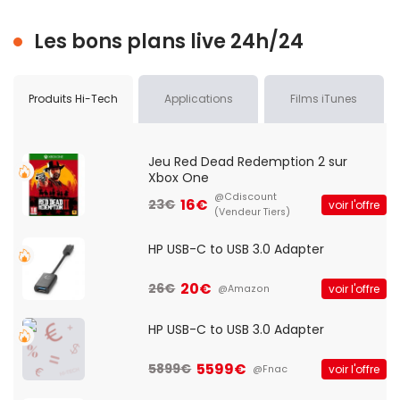
Les bons plans live 24h/24
Produits Hi-Tech
Applications
Films iTunes
Jeu Red Dead Redemption 2 sur
Xbox One
@Cdiscount
16€
23€
voir l'offre
(Vendeur Tiers)
HP USB-C to USB 3.0 Adapter
20€
26€
voir l'offre
@Amazon
HP USB-C to USB 3.0 Adapter
5599€
5899€
voir l'offre
@Fnac