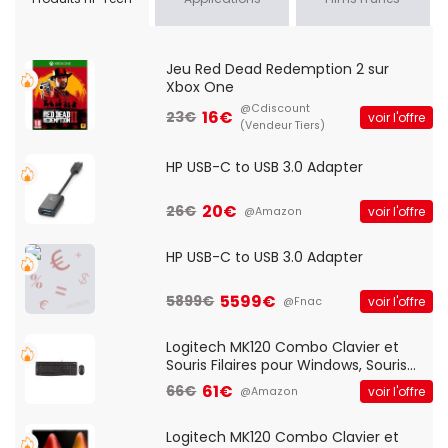
Jeu Red Dead Redemption 2 sur
Xbox One
@Cdiscount
16€
23€
voir l'offre
(Vendeur Tiers)
HP USB-C to USB 3.0 Adapter
20€
26€
voir l'offre
@Amazon
HP USB-C to USB 3.0 Adapter
5599€
5899€
voir l'offre
@Fnac
Logitech MK120 Combo Clavier et
Souris Filaires pour Windows, Souris
Optique Filaire, Connexion USB Plug
61€
66€
voir l'offre
@Amazon
And Play, Confortable, Taille
Standard, PC/Portable, Clavier
QWERTY UK - Noir
Logitech MK120 Combo Clavier et