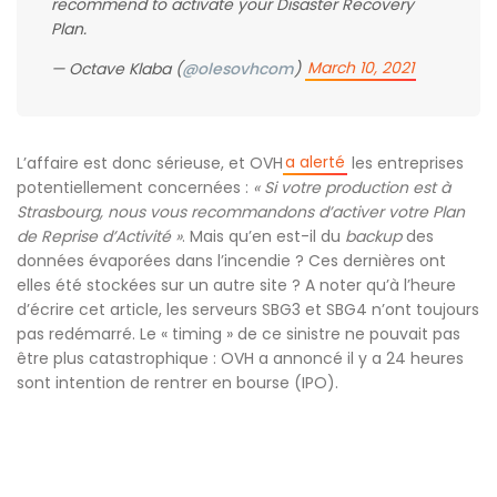
recommend to activate your Disaster Recovery
Plan.
March 10, 2021
— Octave Klaba (
@olesovhcom
)
a alerté
L’affaire est donc sérieuse, et OVH
les entreprises
potentiellement concernées :
« Si votre production est à
Strasbourg, nous vous recommandons d’activer votre Plan
de Reprise d’Activité »
. Mais qu’en est-il du
backup
des
données évaporées dans l’incendie ? Ces dernières ont
elles été stockées sur un autre site ? A noter qu’à l’heure
d’écrire cet article, les serveurs SBG3 et SBG4 n’ont toujours
pas redémarré. Le « timing » de ce sinistre ne pouvait pas
être plus catastrophique : OVH a annoncé il y a 24 heures
sont intention de rentrer en bourse (IPO).