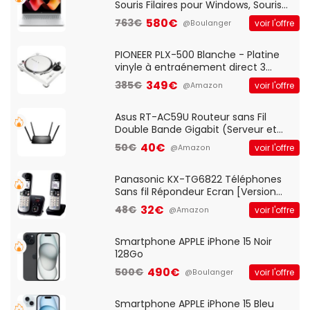
Souris Filaires pour Windows, Souris
Optique Filaire, Connexion USB Plug
580€
763€
voir l'offre
@Boulanger
And Play, Confortable, Taille
Standard, PC/Portable, Clavier
QWERTY UK - Noir
PIONEER PLX-500 Blanche - Platine
vinyle à entraénement direct 3
vitesses (33-45-78 trs/min) avec
349€
385€
voir l'offre
@Amazon
pre-ampli intégré et port USB
Asus RT-AC59U Routeur sans Fil
Double Bande Gigabit (Serveur et
Client VPN, Triple Vlan, Mode Point
40€
50€
voir l'offre
@Amazon
d'accès et Bridge, contrôle Parental,
Qos)
Panasonic KX-TG6822 Téléphones
Sans fil Répondeur Ecran [Version
Française]
32€
48€
voir l'offre
@Amazon
Smartphone APPLE iPhone 15 Noir
128Go
490€
500€
voir l'offre
@Boulanger
Smartphone APPLE iPhone 15 Bleu