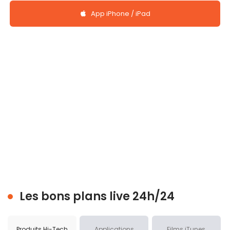
App iPhone / iPad
Les bons plans live 24h/24
Produits Hi-Tech
Applications
Films iTunes