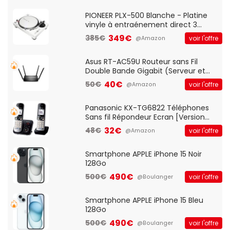
Standard, PC/Portable, Clavier
QWERTY UK - Noir
PIONEER PLX-500 Blanche - Platine
vinyle à entraénement direct 3
vitesses (33-45-78 trs/min) avec
349€
385€
voir l'offre
@Amazon
pre-ampli intégré et port USB
Asus RT-AC59U Routeur sans Fil
Double Bande Gigabit (Serveur et
Client VPN, Triple Vlan, Mode Point
40€
50€
voir l'offre
@Amazon
d'accès et Bridge, contrôle Parental,
Qos)
Panasonic KX-TG6822 Téléphones
Sans fil Répondeur Ecran [Version
Française]
32€
48€
voir l'offre
@Amazon
Smartphone APPLE iPhone 15 Noir
128Go
490€
500€
voir l'offre
@Boulanger
Smartphone APPLE iPhone 15 Bleu
128Go
490€
500€
voir l'offre
@Boulanger