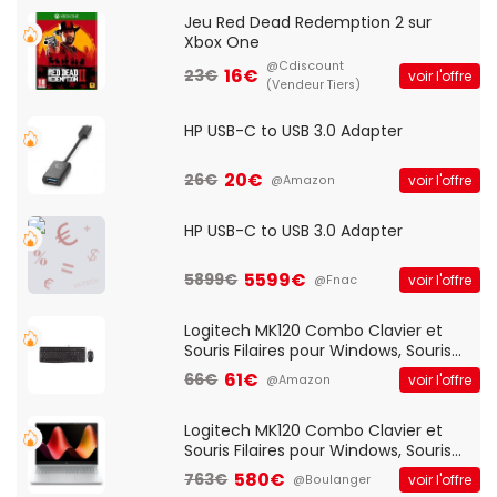
Jeu Red Dead Redemption 2 sur
Xbox One
@Cdiscount
16€
23€
voir l'offre
(Vendeur Tiers)
HP USB-C to USB 3.0 Adapter
20€
26€
voir l'offre
@Amazon
HP USB-C to USB 3.0 Adapter
5599€
5899€
voir l'offre
@Fnac
Logitech MK120 Combo Clavier et
Souris Filaires pour Windows, Souris
Optique Filaire, Connexion USB Plug
61€
66€
voir l'offre
@Amazon
And Play, Confortable, Taille
Standard, PC/Portable, Clavier
QWERTY UK - Noir
Logitech MK120 Combo Clavier et
Souris Filaires pour Windows, Souris
Optique Filaire, Connexion USB Plug
580€
763€
voir l'offre
@Boulanger
And Play, Confortable, Taille