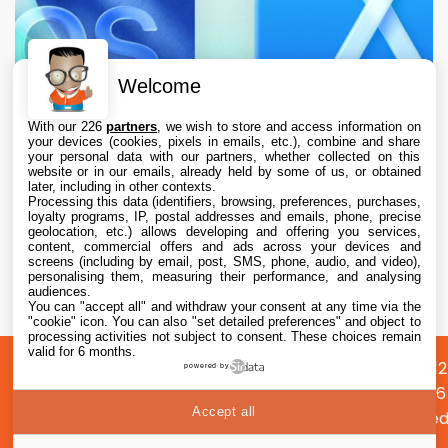
Welcome
With our 226
partners
, we wish to store and access information on
your devices (cookies, pixels in emails, etc.), combine and share
your personal data with our partners, whether collected on this
website or in our emails, already held by some of us, or obtained
later, including in other contexts.
Processing this data (identifiers, browsing, preferences, purchases,
loyalty programs, IP, postal addresses and emails, phone, precise
geolocation, etc.) allows developing and offering you services,
content, commercial offers and ads across your devices and
L’App Store est en panne pour plusieurs
screens (including by email, post, SMS, phone, audio, and video),
utilisateurs, selon Apple
personalising them, measuring their performance, and analysing
audiences.
You can "accept all" and withdraw your consent at any time via the
7 Aug. 2026 • 19:34
"cookie" icon
. You can also "set detailed preferences" and object to
processing activities not subject to consent. These choices remain
valid for 6 months.
A
Préférences
Confidentialité
© 2012
powered by
propos
cookies
2026
Accept all
i2CMed