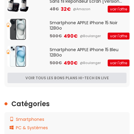
Sans fil Répondeur Ecran [Version
Française]
32€
48€
voir l'offre
@Amazon
Smartphone APPLE iPhone 15 Noir
128Go
490€
500€
voir l'offre
@Boulanger
Smartphone APPLE iPhone 15 Bleu
128Go
490€
500€
voir l'offre
@Boulanger
VOIR TOUS LES BONS PLANS HI-TECH EN LIVE
Catégories
Smartphones
PC & Systèmes