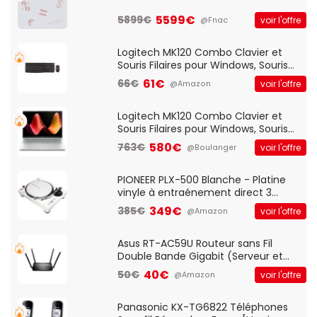
5599€
5899€
voir l'offre
@Fnac
Logitech MK120 Combo Clavier et
Souris Filaires pour Windows, Souris
Optique Filaire, Connexion USB Plug
61€
66€
voir l'offre
@Amazon
And Play, Confortable, Taille
Standard, PC/Portable, Clavier
QWERTY UK - Noir
Logitech MK120 Combo Clavier et
Souris Filaires pour Windows, Souris
Optique Filaire, Connexion USB Plug
580€
763€
voir l'offre
@Boulanger
And Play, Confortable, Taille
Standard, PC/Portable, Clavier
QWERTY UK - Noir
PIONEER PLX-500 Blanche - Platine
vinyle à entraénement direct 3
vitesses (33-45-78 trs/min) avec
349€
385€
voir l'offre
@Amazon
pre-ampli intégré et port USB
Asus RT-AC59U Routeur sans Fil
Double Bande Gigabit (Serveur et
Client VPN, Triple Vlan, Mode Point
40€
50€
voir l'offre
@Amazon
d'accès et Bridge, contrôle Parental,
Qos)
Panasonic KX-TG6822 Téléphones