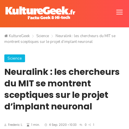
KultureGeek
Science
Neuralink : les chercheurs du MIT se
montrent sceptiques sur le projet d’implant neuronal
Science
Neuralink : les chercheurs
du MIT se montrent
sceptiques sur le projet
d’implant neuronal
Frederic L.
1 min.
4 Sep. 2020 • 10:33
0
1