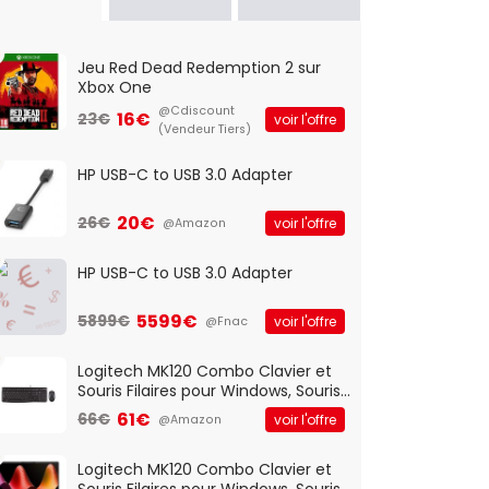
Jeu Red Dead Redemption 2 sur
Xbox One
@Cdiscount
16€
23€
voir l'offre
(Vendeur Tiers)
HP USB-C to USB 3.0 Adapter
20€
26€
voir l'offre
@Amazon
HP USB-C to USB 3.0 Adapter
5599€
5899€
voir l'offre
@Fnac
Logitech MK120 Combo Clavier et
Souris Filaires pour Windows, Souris
Optique Filaire, Connexion USB Plug
61€
66€
voir l'offre
@Amazon
And Play, Confortable, Taille
Standard, PC/Portable, Clavier
QWERTY UK - Noir
Logitech MK120 Combo Clavier et
Souris Filaires pour Windows, Souris