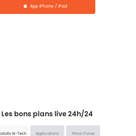
App iPhone / iPad
Les bons plans live 24h/24
oduits Hi-Tech
Applications
Films iTunes