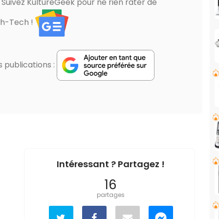
? Suivez KultureGeek pour ne rien rater de
gh-Tech !
publications :
Intéressant ? Partagez !
16
partages