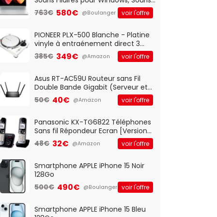
Optique Filaire, Connexion USB Plug
580€
763€
voir l'offre
@Boulanger
And Play, Confortable, Taille
Standard, PC/Portable, Clavier
QWERTY UK - Noir
PIONEER PLX-500 Blanche - Platine
vinyle à entraénement direct 3
vitesses (33-45-78 trs/min) avec
349€
385€
voir l'offre
@Amazon
pre-ampli intégré et port USB
Asus RT-AC59U Routeur sans Fil
Double Bande Gigabit (Serveur et
Client VPN, Triple Vlan, Mode Point
40€
50€
voir l'offre
@Amazon
d'accès et Bridge, contrôle
Parental, Qos)
Panasonic KX-TG6822 Téléphones
Sans fil Répondeur Ecran [Version
Française]
32€
48€
voir l'offre
@Amazon
Smartphone APPLE iPhone 15 Noir
128Go
490€
500€
voir l'offre
@Boulanger
Smartphone APPLE iPhone 15 Bleu