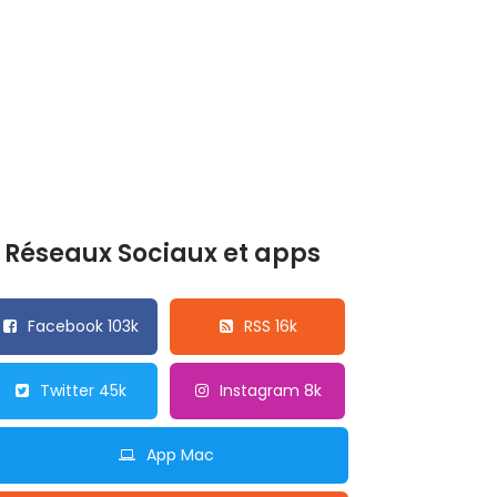
Réseaux Sociaux et apps
Facebook 103k
RSS 16k
Twitter 45k
Instagram 8k
App Mac