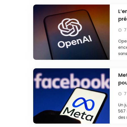
L’e
pré
7
Open
ence
sans
Met
pou
7
Un 
567 
des 