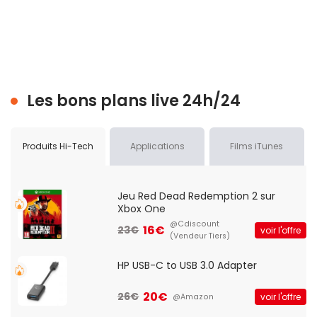
Les bons plans live 24h/24
Produits Hi-Tech
Applications
Films iTunes
Jeu Red Dead Redemption 2 sur
Xbox One
@Cdiscount
16€
23€
voir l'offre
(Vendeur Tiers)
HP USB-C to USB 3.0 Adapter
20€
26€
voir l'offre
@Amazon