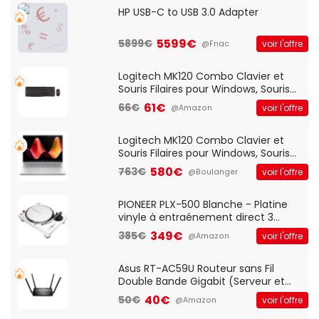
HP USB-C to USB 3.0 Adapter
5599€
5899€
voir l'offre
@Fnac
Logitech MK120 Combo Clavier et
Souris Filaires pour Windows, Souris
Optique Filaire, Connexion USB Plug
61€
66€
voir l'offre
@Amazon
And Play, Confortable, Taille
Standard, PC/Portable, Clavier
QWERTY UK - Noir
Logitech MK120 Combo Clavier et
Souris Filaires pour Windows, Souris
Optique Filaire, Connexion USB Plug
580€
763€
voir l'offre
@Boulanger
And Play, Confortable, Taille
Standard, PC/Portable, Clavier
QWERTY UK - Noir
PIONEER PLX-500 Blanche - Platine
vinyle à entraénement direct 3
vitesses (33-45-78 trs/min) avec
349€
385€
voir l'offre
@Amazon
pre-ampli intégré et port USB
Asus RT-AC59U Routeur sans Fil
Double Bande Gigabit (Serveur et
Client VPN, Triple Vlan, Mode Point
40€
50€
voir l'offre
@Amazon
d'accès et Bridge, contrôle Parental,