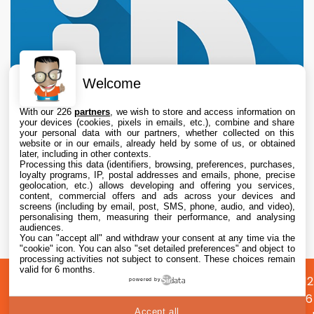
Welcome
With our 226
partners
, we wish to store and access information on
your devices (cookies, pixels in emails, etc.), combine and share
your personal data with our partners, whether collected on this
website or in our emails, already held by some of us, or obtained
later, including in other contexts.
Processing this data (identifiers, browsing, preferences, purchases,
loyalty programs, IP, postal addresses and emails, phone, precise
geolocation, etc.) allows developing and offering you services,
content, commercial offers and ads across your devices and
L’iPhone original de 2007 perd son dernier
screens (including by email, post, SMS, phone, audio, and video),
réseau mobile aux États-Unis avec l’arrêt de
personalising them, measuring their performance, and analysing
audiences.
la 2G
You can "accept all" and withdraw your consent at any time via the
7 Aug. 2026 • 15:55
"cookie" icon
. You can also "set detailed preferences" and object to
processing activities not subject to consent. These choices remain
valid for 6 months.
A
Préférences
Confidentialité
© 2012
powered by
propos
cookies
2026
Accept all