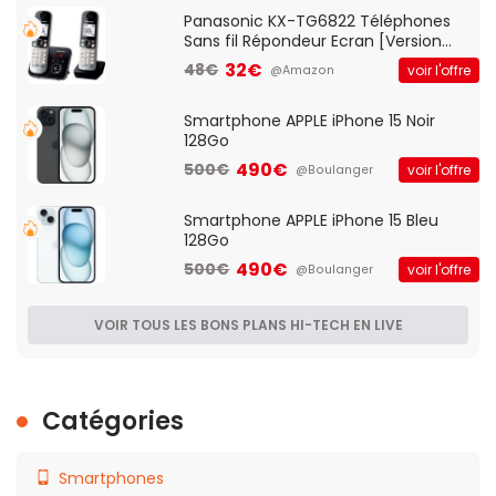
Qos)
Panasonic KX-TG6822 Téléphones
Sans fil Répondeur Ecran [Version
Française]
32€
48€
voir l'offre
@Amazon
Smartphone APPLE iPhone 15 Noir
128Go
490€
500€
voir l'offre
@Boulanger
Smartphone APPLE iPhone 15 Bleu
128Go
490€
500€
voir l'offre
@Boulanger
VOIR TOUS LES BONS PLANS HI-TECH EN LIVE
Catégories
Smartphones