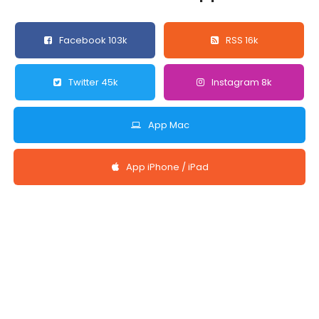
Facebook 103k
RSS 16k
Twitter 45k
Instagram 8k
App Mac
App iPhone / iPad