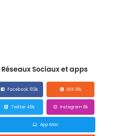
Réseaux Sociaux et apps
Facebook 103k
RSS 16k
Twitter 45k
Instagram 8k
App Mac