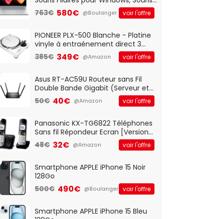
Optique Filaire, Connexion USB Plug
580€
763€
voir l'offre
@Boulanger
And Play, Confortable, Taille
Standard, PC/Portable, Clavier
QWERTY UK - Noir
PIONEER PLX-500 Blanche - Platine
vinyle à entraénement direct 3
vitesses (33-45-78 trs/min) avec
349€
385€
voir l'offre
@Amazon
pre-ampli intégré et port USB
Asus RT-AC59U Routeur sans Fil
Double Bande Gigabit (Serveur et
Client VPN, Triple Vlan, Mode Point
40€
50€
voir l'offre
@Amazon
d'accès et Bridge, contrôle
Parental, Qos)
Panasonic KX-TG6822 Téléphones
Sans fil Répondeur Ecran [Version
Française]
32€
48€
voir l'offre
@Amazon
Smartphone APPLE iPhone 15 Noir
128Go
490€
500€
voir l'offre
@Boulanger
Smartphone APPLE iPhone 15 Bleu