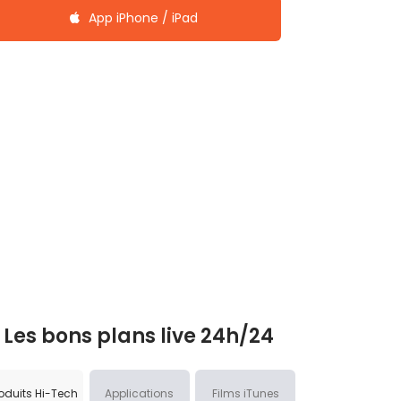
App iPhone / iPad
Les bons plans live 24h/24
oduits Hi-Tech
Applications
Films iTunes