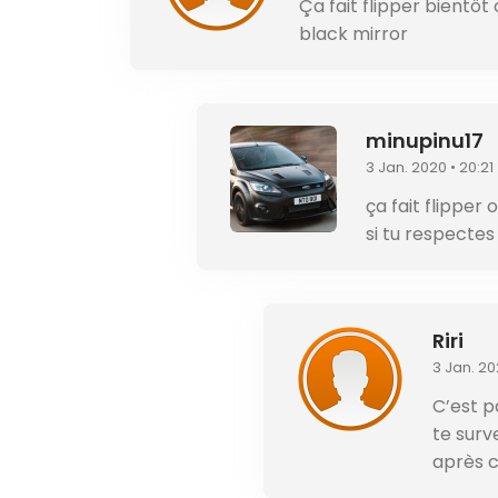
Ça fait flipper bientôt
black mirror
minupinu17
3 Jan. 2020 • 20:21
ça fait flipper 
si tu respectes 
Riri
3 Jan. 20
C’est p
te surv
après c’