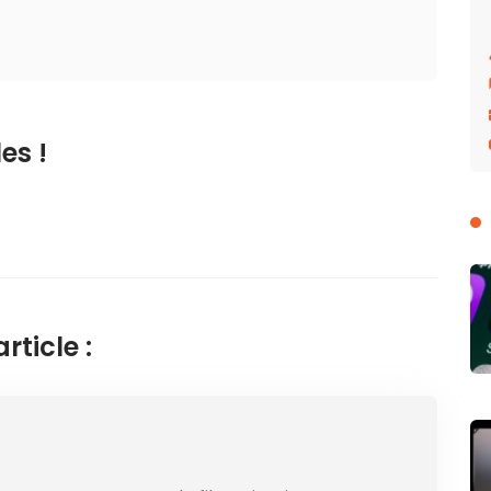
es !
ticle :