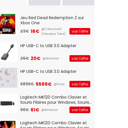
Jeu Red Dead Redemption 2 sur
Xbox One
@Cdiscount
16€
23€
voir l'offre
(Vendeur Tiers)
HP USB-C to USB 3.0 Adapter
20€
26€
voir l'offre
@Amazon
HP USB-C to USB 3.0 Adapter
5599€
5899€
voir l'offre
@Fnac
Logitech MK120 Combo Clavier et
Souris Filaires pour Windows, Souris
Optique Filaire, Connexion USB Plug
61€
66€
voir l'offre
@Amazon
And Play, Confortable, Taille
Standard, PC/Portable, Clavier
QWERTY UK - Noir
Logitech MK120 Combo Clavier et
Souris Filaires pour Windows, Souris