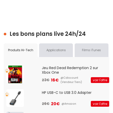
Les bons plans live 24h/24
Produits Hi-Tech
Applications
Films iTunes
Jeu Red Dead Redemption 2 sur
Xbox One
@Cdiscount
16€
23€
voir l'offre
(Vendeur Tiers)
HP USB-C to USB 3.0 Adapter
20€
26€
voir l'offre
@Amazon