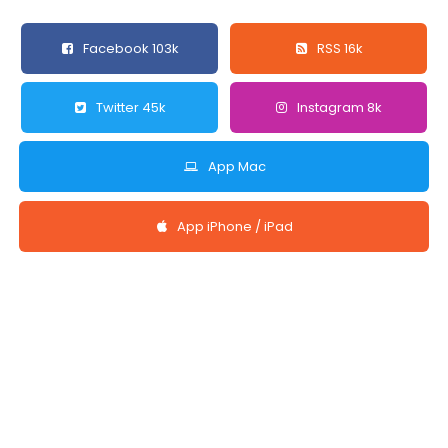
Facebook 103k
RSS 16k
Twitter 45k
Instagram 8k
App Mac
App iPhone / iPad