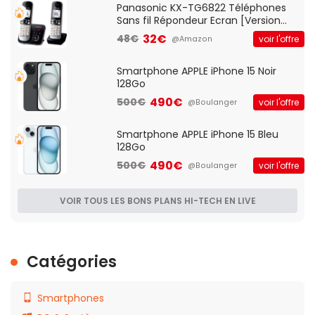
Panasonic KX-TG6822 Téléphones
Sans fil Répondeur Ecran [Version
Française]
32€
48€
voir l'offre
@Amazon
Smartphone APPLE iPhone 15 Noir
128Go
490€
500€
voir l'offre
@Boulanger
Smartphone APPLE iPhone 15 Bleu
128Go
490€
500€
voir l'offre
@Boulanger
VOIR TOUS LES BONS PLANS HI-TECH EN LIVE
Catégories
Smartphones