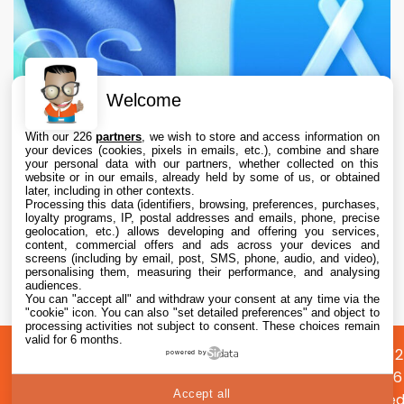
Welcome
With our 226
partners
, we wish to store and access information on
your devices (cookies, pixels in emails, etc.), combine and share
your personal data with our partners, whether collected on this
website or in our emails, already held by some of us, or obtained
later, including in other contexts.
Processing this data (identifiers, browsing, preferences, purchases,
loyalty programs, IP, postal addresses and emails, phone, precise
geolocation, etc.) allows developing and offering you services,
content, commercial offers and ads across your devices and
L’App Store est en panne pour plusieurs
screens (including by email, post, SMS, phone, audio, and video),
utilisateurs, selon Apple
personalising them, measuring their performance, and analysing
audiences.
You can "accept all" and withdraw your consent at any time via the
7 Aug. 2026 • 19:34
"cookie" icon
. You can also "set detailed preferences" and object to
processing activities not subject to consent. These choices remain
valid for 6 months.
A
Préférences
Confidentialité
© 2012
powered by
propos
cookies
2026
Accept all
i2CMed