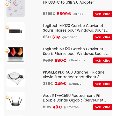
HP USB-C to USB 3.0 Adapter
5599€
5899€
voir l'offre
@Fnac
Logitech MK120 Combo Clavier et
Souris Filaires pour Windows, Souris
Optique Filaire, Connexion USB Plug
61€
66€
voir l'offre
@Amazon
And Play, Confortable, Taille
Standard, PC/Portable, Clavier
QWERTY UK - Noir
Logitech MK120 Combo Clavier et
Souris Filaires pour Windows, Souris
Optique Filaire, Connexion USB Plug
580€
763€
voir l'offre
@Boulanger
And Play, Confortable, Taille
Standard, PC/Portable, Clavier
QWERTY UK - Noir
PIONEER PLX-500 Blanche - Platine
vinyle à entraénement direct 3
vitesses (33-45-78 trs/min) avec
349€
385€
voir l'offre
@Amazon
pre-ampli intégré et port USB
Asus RT-AC59U Routeur sans Fil
Double Bande Gigabit (Serveur et
Client VPN, Triple Vlan, Mode Point
40€
50€
voir l'offre
@Amazon
d'accès et Bridge, contrôle Parental,
Qos)